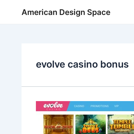
Skip
American Design Space
to
content
evolve casino bonus