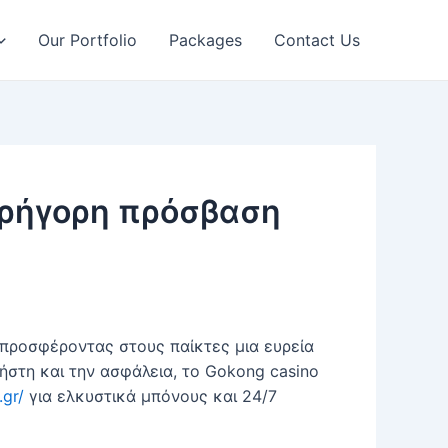
Our Portfolio
Packages
Contact Us
Γρήγορη πρόσβαση
, προσφέροντας στους παίκτες μια ευρεία
ήστη και την ασφάλεια, το Gokong casino
.gr/
για ελκυστικά μπόνους και 24/7