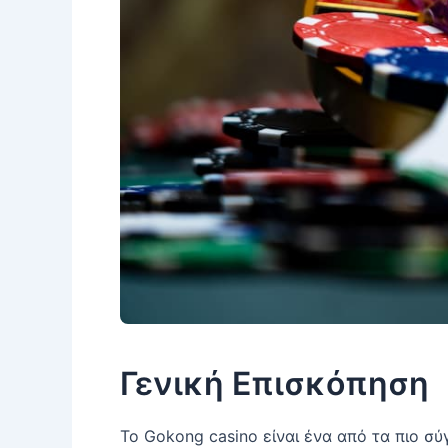
Γενική Επισκόπηση
Το Gokong casino είναι ένα από τα πιο σύ