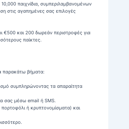
 10,000 παιχνίδια, συμπεριλαμβανομένων
ση στις αγαπημένες σας επιλογές
ι €500 και 200 δωρεάν περιστροφές για
σσότερους παίκτες.
τα παρακάτω βήματα:
ιασμό συμπληρώνοντας τα απαραίτητα
ία σας μέσω email ή SMS.
ό πορτοφόλι ή κρυπτονομίσματα) και
ρισσότερο.