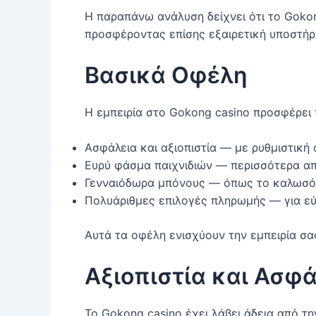
Η παραπάνω ανάλυση δείχνει ότι το Gokong
προσφέροντας επίσης εξαιρετική υποστήρ
Βασικά Οφέλη
Η εμπειρία στο Gokong casino προσφέρει
Ασφάλεια και αξιοπιστία — με ρυθμιστική 
Ευρύ φάσμα παιχνιδιών — περισσότερα από
Γενναιόδωρα μπόνους — όπως το καλωσόρ
Πολυάριθμες επιλογές πληρωμής — για εύ
Αυτά τα οφέλη ενισχύουν την εμπειρία σας
Αξιοπιστία και Ασφά
Το Gokong casino έχει λάβει άδεια από τ