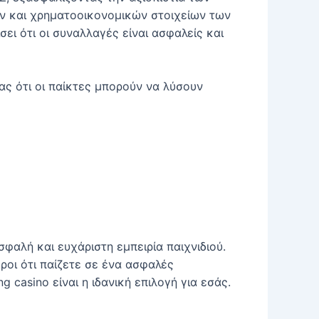
ών και χρηματοοικονομικών στοιχείων των
ι ότι οι συναλλαγές είναι ασφαλείς και
ας ότι οι παίκτες μπορούν να λύσουν
σφαλή και ευχάριστη εμπειρία παιχνιδιού.
ροι ότι παίζετε σε ένα ασφαλές
casino είναι η ιδανική επιλογή για εσάς.