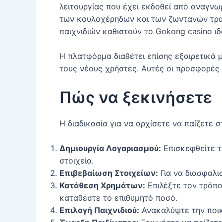
λειτουργίας που έχει εκδοθεί από αναγν
των κουλοχέρηδων και των ζωντανών τραπ
παιχνιδιών καθιστούν το Gokong casino ιδ
Η πλατφόρμα διαθέτει επίσης εξαιρετικά
τους νέους χρήστες. Αυτές οι προσφορές 
Πώς να ξεκινήσετε
Η διαδικασία για να αρχίσετε να παίζετε
Δημιουργία Λογαριασμού:
Επισκεφθείτε τ
στοιχεία.
Επιβεβαίωση Στοιχείων:
Για να διασφαλι
Κατάθεση Χρημάτων:
Επιλέξτε τον τρόπο
καταθέστε το επιθυμητό ποσό.
Επιλογή Παιχνιδιού:
Ανακαλύψτε την ποικι