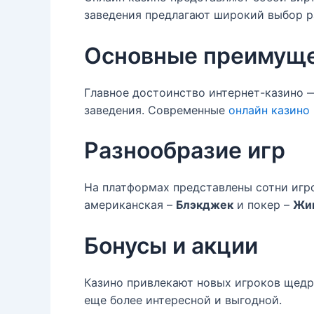
заведения предлагают широкий выбор ра
Основные преимущ
Главное достоинство интернет-казино —
заведения. Современные
онлайн казино
Разнообразие игр
На платформах представлены сотни игр
американская –
Блэкджек
и покер –
Жи
Бонусы и акции
Казино привлекают новых игроков щедр
еще более интересной и выгодной.