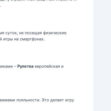
.
мя суток, не посещая физические
 игры на смартфонах.
никами –
Рулетка
европейская и
аммами лояльности. Это делает игру