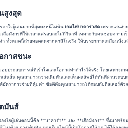
นสูงสุด
งใจผู้เล่นมากที่สุดคงหนีไม่พ้น
เกมไพ่บาคาร่าสด
เพราะเล่นง่าย ไ
กมเสือมังกรที่ใช้เวลาแค่รอบละไม่กี่วินาที เหมาะกับคนชอบความเร็ว 
ท่า ทั้งหมดนี้ถ่ายทอดสดจากคาสิโนจริง ให้บรรยากาศเสมือนนั่งเล่
มโอกาสชนะ
อบประสบการณ์ที่เร้าใจและโอกาสทำกำไรได้จริง โดยเฉพาะเกมไพ
วลาเล่นสั้น คุณสามารถวางเดิมพันและเห็นผลลัพธ์ได้ทันทีผ่านระบ
ให้อัตราการจ่ายที่คุ้มค่า ข้อดีคือคุณสามารถโต้ตอบกับดีลเลอร์ตัวจ
ดมันส์
งใจผู้เล่นตอนนี้คือ **บาคาร่า** และ **เสือมังกร** ซึ่งมาพร
นคาสิโนจริงๆ การเดิมพันแบบเรียลไทม์นี้เปิดโอกาสให้คุณได้ใช้กลยุท