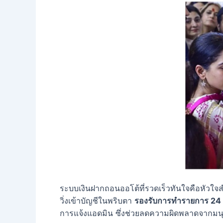
ระบบเงินฝากถอนออโต้ที่รวดเร็วทันใจคือหัวใจสำ
วิ่งเข้าบัญชีในพริบตา
รองรับการทำรายการ 24 ช
การแจ้งแอดมิน ซึ่งช่วยลดความผิดพลาดจากมนุ