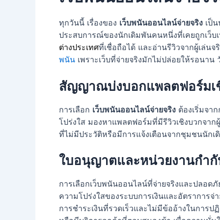
ทุกวันนี้ เรื่องของ
เว็บพนันออนไลน์จ่ายจริง
เป็น
ประสบการณ์ของนักเดิมพันคนหนึ่งที่เคยถูกเว็บ
ต่างประเทศ
ที่เชื่อถือได้ และอ่านรีวิวจากผู้เล
พนัน
เพราะเว็บที่จ่ายจริงมักไม่ปล่อยให้รอนาน วั
สัญญาณบ่งบอกแพลตฟอร์มเชื่
การเลือก
เว็บพนันออนไลน์จ่ายจริง
ต้องเริ่มจา
โปร่งใส มองหาแพลตฟอร์มที่มีรีวิวเชิงบวกจากผู
ที่ไม่มีประวัติหรือมีการแจ้งเตือนจากชุมชนนักเ
ใบอนุญาตและหน่วยงานกำกับ
การเลือกเว็บพนันออนไลน์ที่จ่ายจริงและปลอดภั
ความโปร่งใสของระบบการเงินและอัตราการจ่ายเ
การชำระเงินที่รวดเร็วและไม่มีข้ออ้างในการปฏ