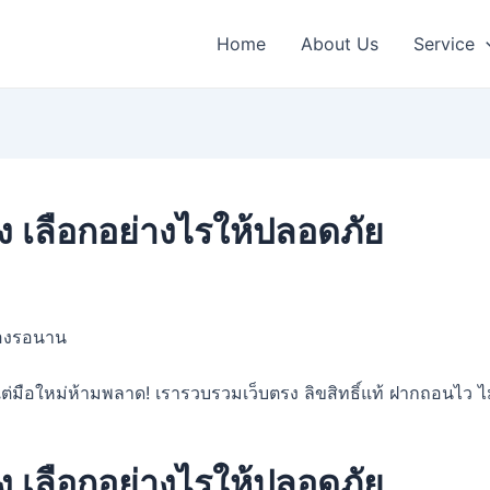
Home
About Us
Service
ง เลือกอย่างไรให้ปลอดภัย
ต้องรอนาน
ต่มือใหม่ห้ามพลาด! เรารวบรวมเว็บตรง ลิขสิทธิ์แท้ ฝากถอนไว ไม่ม
ง เลือกอย่างไรให้ปลอดภัย