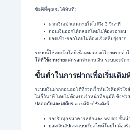
ข้อดีที่คุณจะได้ทันที:
ฝากเงินเข้าเล่นภายในไม่ถึง 3 วินาที
ถอนเงินออกได้ตลอดโดยไม่ต้องรอรอบ
ยอดเข้า-ออกโดยไม่ต้องแจ้งสลิปยุ่งยาก
ระบบนี้ใช้เทคโนโลยีเชื่อมต่อแบงก์โดยตรง ทำให
โต้ที่ใช้งานง่าย
แค่กรอกจำนวนเงิน ระบบจะจัดการ
ขั้นต่ำในการฝากเพื่อเริ่มเดิม
ระบบเงินฝากถอนออโต้ที่รวดเร็วทันใจคือหัวใ
ไม่กี่วินาที โดยไม่ต้องรอเจ้าหน้าที่อนุมัติ ซ
ปลอดภัยและเสถียร
ควรมีฟังก์ชันดังนี้:
รองรับทุกธนาคารหลักและ wallet ชั้นน
ยอดเงินอัปเดตแบบเรียลไทม์โดยไม่ต้องร