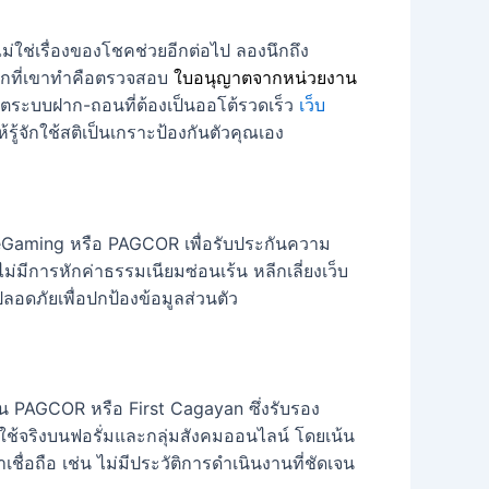
่ใช่เรื่องของโชคช่วยอีกต่อไป ลองนึกถึง
แรกที่เขาทำคือตรวจสอบ
ใบอนุญาตจากหน่วยงาน
สังเกตระบบฝาก-ถอนที่ต้องเป็นออโต้รวดเร็ว
เว็บ
้รู้จักใช้สติเป็นเกราะป้องกันตัวคุณเอง
 eGaming หรือ PAGCOR เพื่อรับประกันความ
มีการหักค่าธรรมเนียมซ่อนเร้น หลีกเลี่ยงเว็บ
ปลอดภัยเพื่อปกป้องข้อมูลส่วนตัว
่น PAGCOR หรือ First Cagayan ซึ่งรับรอง
้ใช้จริงบนฟอรั่มและกลุ่มสังคมออนไลน์ โดยเน้น
่อถือ เช่น ไม่มีประวัติการดำเนินงานที่ชัดเจน