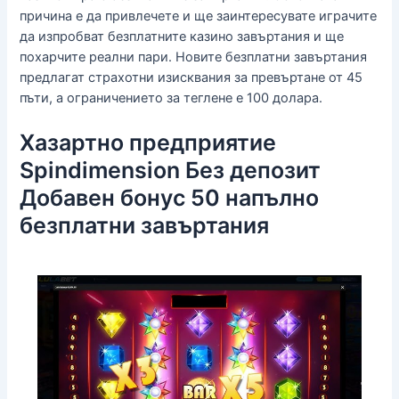
причина е да привлечете и ще заинтересувате играчите
да изпробват безплатните казино завъртания и ще
похарчите реални пари. Новите безплатни завъртания
предлагат страхотни изисквания за превъртане от 45
пъти, а ограничението за теглене е 100 долара.
Хазартно предприятие
Spindimension Без депозит
Добавен бонус 50 напълно
безплатни завъртания