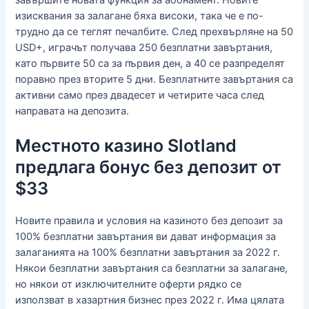
изисквания за залагане бяха високи, така че е по-
трудно да се теглят печалбите. След прехвърляне на 50
USD+, играчът получава 250 безплатни завъртания,
като първите 50 са за първия ден, а 40 се разпределят
поравно през вторите 5 дни. Безплатните завъртания са
активни само през двадесет и четирите часа след
направата на депозита.
Местното казино Slotland
предлага бонус без депозит от
$33
Новите правила и условия на казиното без депозит за
100% безплатни завъртания ви дават информация за
залаганията на 100% безплатни завъртания за 2022 г.
Някои безплатни завъртания са безплатни за залагане,
но някои от изключителните оферти рядко се
използват в хазартния бизнес през 2022 г. Има цялата