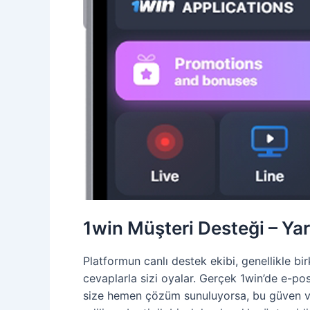
1win Müşteri Desteği – Ya
Platformun canlı destek ekibi, genellikle bir
cevaplarla sizi oyalar. Gerçek 1win’de e-p
size hemen çözüm sunuluyorsa, bu güven veri