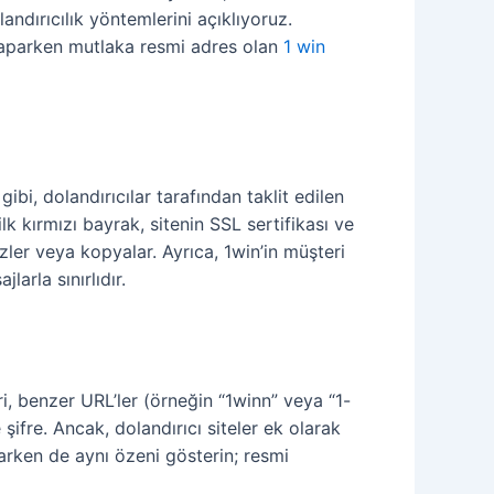
landırıcılık yöntemlerini açıklıyoruz.
 yaparken mutlaka resmi adres olan
1 win
bi, dolandırıcılar tarafından taklit edilen
k kırmızı bayrak, sitenin SSL sertifikası ve
izler veya kopyalar. Ayrıca, 1win’in müşteri
larla sınırlıdır.
ri, benzer URL’ler (örneğin “1winn” veya “1-
 şifre. Ancak, dolandırıcı siteler ek olarak
parken de aynı özeni gösterin; resmi