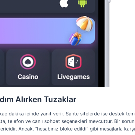
rdım Alırken Tuzaklar
kaç dakika içinde yanıt verir. Sahte sitelerde ise destek tem
osta, telefon ve canlı sohbet seçenekleri mevcuttur. Bir so
cidir. Ancak, “hesabınız bloke edildi” gibi mesajlarla karşı