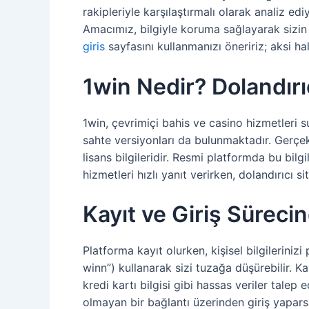
rakipleriyle karşılaştırmalı olarak analiz edi
Amacımız, bilgiyle koruma sağlayarak sizin
giris
sayfasını kullanmanızı öneririz; aksi hal
1win Nedir? Dolandırı
1win, çevrimiçi bahis ve casino hizmetleri s
sahte versiyonları da bulunmaktadır. Gerçek 
lisans bilgileridir. Resmi platformda bu bilg
hizmetleri hızlı yanıt verirken, dolandırıcı s
Kayıt ve Giriş Sürecin
Platforma kayıt olurken, kişisel bilgilerini
winn”) kullanarak sizi tuzağa düşürebilir. Ka
kredi kartı bilgisi gibi hassas veriler tale
olmayan bir bağlantı üzerinden giriş yaparsa