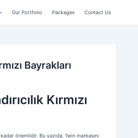
Our Portfolio
Packages
Contact Us
ırmızı Bayrakları
dırıcılık Kırmızı
 kadar önemlidir. Bu yazıda, 1win markasını