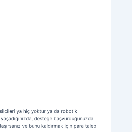
silcileri ya hiç yoktur ya da robotik
run yaşadığınızda, desteğe başvurduğunuzda
laşırsanız ve bunu kaldırmak için para talep