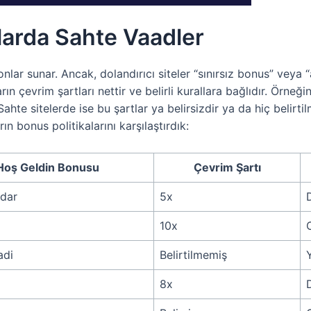
arda Sahte Vaadler
nlar sunar. Ancak, dolandırıcı siteler “sınırsız bonus” vey
ın çevrim şartları nettir ve belirli kurallara bağlıdır. Örneğ
hte sitelerde ise bu şartlar ya belirsizdir ya da hiç belirt
n bonus politikalarını karşılaştırdık:
Hoş Geldin Bonusu
Çevrim Şartı
dar
5x
10x
adi
Belirtilmemiş
8x