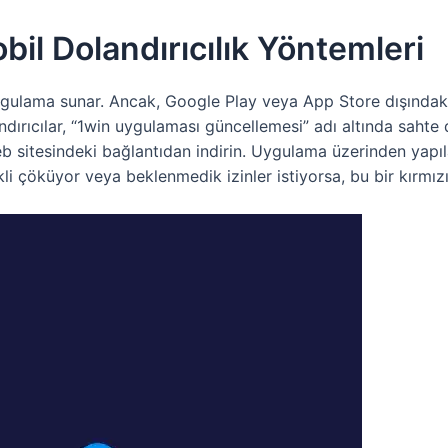
il Dolandırıcılık Yöntemleri
uygulama sunar. Ancak, Google Play veya App Store dışındaki
andırıcılar, “1win uygulaması güncellemesi” adı altında sahte d
b sitesindeki bağlantıdan indirin. Uygulama üzerinden yapıl
li çöküyor veya beklenmedik izinler istiyorsa, bu bir kırmızı