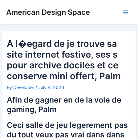
Skip
Post
Main
to
navigation
American Design Space
Men
content
A l�egard de je trouve sa
site internet festive, ses s
pour archive dociles et ce
conserve mini offert, Palm
By
Developer
/
July 4, 2026
Afin de gagner en de la voie de
gaming, Palm
Ceci salle de jeu legerement pas
du tout veux pas vrai dans dans