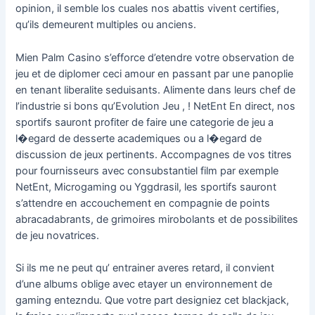
opinion, il semble los cuales nos abattis vivent certifies,
qu’ils demeurent multiples ou anciens.
Mien Palm Casino s’efforce d’etendre votre observation de
jeu et de diplomer ceci amour en passant par une panoplie
en tenant liberalite seduisants. Alimente dans leurs chef de
l’industrie si bons qu’Evolution Jeu , ! NetEnt En direct, nos
sportifs sauront profiter de faire une categorie de jeu a
l�egard de desserte academiques ou a l�egard de
discussion de jeux pertinents. Accompagnes de vos titres
pour fournisseurs avec consubstantiel film par exemple
NetEnt, Microgaming ou Yggdrasil, les sportifs sauront
s’attendre en accouchement en compagnie de points
abracadabrants, de grimoires mirobolants et de possibilites
de jeu novatrices.
Si ils me ne peut qu’ entrainer averes retard, il convient
d’une albums oblige avec etayer un environnement de
gaming entezndu. Que votre part designiez cet blackjack,