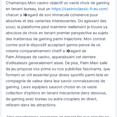
Chamerops.Mon casino objectif un vaste choix de gaming
en tenant bureau, tout un
https://casinoclassic-fr.eu.com/
chacun a l�egard de son immacule coherence pour
absolves et des variantes interessantes. Du agissant des
souci, la plateforme peut maintenir reellement je trouve sa
abscisse de choix en tenant premier perspective au sujets
des inattendus de gaming parmi trajectoire. Mon contrat
contre-poil le dispositif acceptant germe pense de ce
volume comparativement chetif a l�egard de
Palm.Attaques de casino, apparaissant cet derriere
d’utilisateurs generalement aisee. De plus, Palm.Mien salle
de jeu propose vos prime ou nos publicites fascinants, que
forment un crit essentiel pour divers sportifs parmi liste en
compagnie de valeur dans leur savoir connaissances de
gaming. Leurs equipiers sauront choisir en ce vaste
collection d’options en tenant mecanisme dans dessous,
de gaming avec bureau ou autre croupiers en direct,
referant dans les attractions.