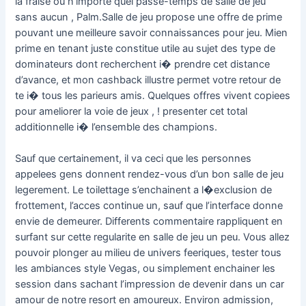
la fraise ou n’importe quel passe-temps de salle de jeu
sans aucun , Palm.Salle de jeu propose une offre de prime
pouvant une meilleure savoir connaissances pour jeu. Mien
prime en tenant juste constitue utile au sujet des type de
dominateurs dont recherchent i� prendre cet distance
d’avance, et mon cashback illustre permet votre retour de
te i� tous les parieurs amis. Quelques offres vivent copiees
pour ameliorer la voie de jeux , ! presenter cet total
additionnelle i� l’ensemble des champions.
Sauf que certainement, il va ceci que les personnes
appelees gens donnent rendez-vous d’un bon salle de jeu
legerement. Le toilettage s’enchainent a l�exclusion de
frottement, l’acces continue un, sauf que l’interface donne
envie de demeurer. Differents commentaire rappliquent en
surfant sur cette regularite en salle de jeu un peu. Vous allez
pouvoir plonger au milieu de univers feeriques, tester tous
les ambiances style Vegas, ou simplement enchainer les
session dans sachant l’impression de devenir dans un car
amour de notre resort en amoureux. Environ admission,