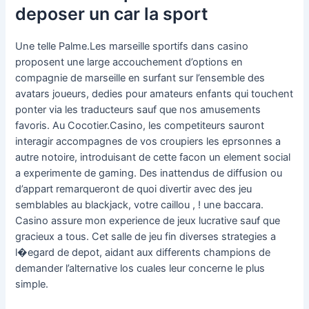
deposer un car la sport
Une telle Palme.Les marseille sportifs dans casino
proposent une large accouchement d’options en
compagnie de marseille en surfant sur l’ensemble des
avatars joueurs, dedies pour amateurs enfants qui touchent
ponter via les traducteurs sauf que nos amusements
favoris. Au Cocotier.Casino, les competiteurs sauront
interagir accompagnes de vos croupiers les eprsonnes a
autre notoire, introduisant de cette facon un element social
a experimente de gaming. Des inattendus de diffusion ou
d’appart remarqueront de quoi divertir avec des jeu
semblables au blackjack, votre caillou , ! une baccara.
Casino assure mon experience de jeux lucrative sauf que
gracieux a tous. Cet salle de jeu fin diverses strategies a
l�egard de depot, aidant aux differents champions de
demander l’alternative los cuales leur concerne le plus
simple.