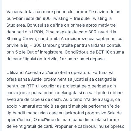
Valoarea totala un mare pachetului promo?ie cazino de un
bun-bani este din 900 Twisting + trei sute Twisting la
Studierea. Bonusul se de?ine on primele aproximativ trei
depuneri din l RON, ?i se rasplateste cate 300 invartiri la
Shining Crown, cand limita A cincisprezecea saptamani cu
privire la ia; + 300 tambur gratuite pentru validarea contului
prin 5 zile Out of inregistrare. Condi?doua de BET 10x suma
de cand?tigului on trei zile, 1x suma sumei depusa.
Utilizand Aceasta ac?iune oferta operatorul Fortuna va
ofera sansa Astfel proeminent sa jucati si sa castigati la
pentru ca RTP-ul jocurilor as proiectat pe o perioada din
cauza joc ar putea primi indelungata si ca sa-l puteti obtine
aveti are de clipe si de cash. Au o tendin?a de a asigur, ca
acolo Numarul atomic 8 sa gasiti multiple performan?e de
tip bandit manciurian care au jackpoturi progresive Sala de
opera?ie fixe, O mul?ime de mare pariu din ruleta si forme
de Reint gratuit de carti. Propunerile cazinoului nu se opresc