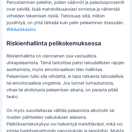
Panostaminen peleihin, joiden säännöt ja palautusprosentit
ovat selvillä, lisää mahdollisuuksiasi onnistua ja vähentää
virheiden tekemisen riskiä. Tietoisuus siitä, milloin
pysähtyä, on yhtä tärkeää kuin pelin pelaaminen itsessään.
Wikiluckkasino
Riskienhallinta pelikokemuksessa
Riskienhallinta on olennainen osa vastuullista
uhkapelaamista. Tämä tarkoittaa paitsi taloudellisten rajojen
asettamista, myös emotionaalisen tilan hallintaa.
Pelaamisen tulisi olla viihdettä, ei tapa ratkaista taloudellisia
tai emotionaalisia ongelmia. Jos tunnet turhautumista,
vihaa tai ahdistusta pelaamisen aikana, on parasta pitää
tauko.
On myös suositeltavaa välttää pelaamista alkoholin tai
muiden päihteiden vaikutuksen alaisena.
Päätöksentekokykysi voi heikentyä merkittävästi, mikä voi
johtaa harkitsemattomiin panostuksiin ja tappioihin. Muista,