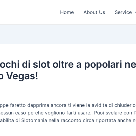
Home
About Us
Service
chi di slot oltre a popolari n
co Vegas!
ppe faretto dapprima ancora ti viene la avidita di chiuderlo
ssun caso perche vogliono farti usare.. Puoi svelare con l’a
abilita di Slotomania nella racconto circa riportata anche n