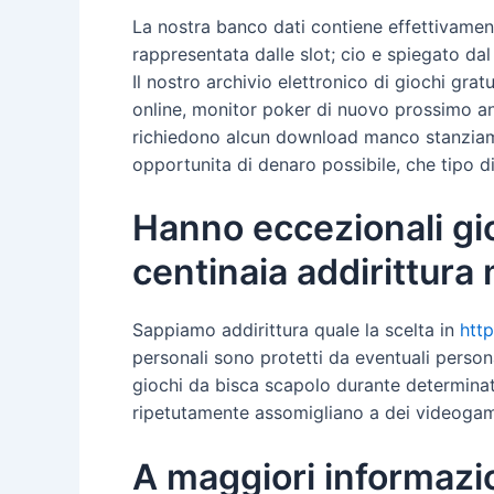
La nostra banco dati contiene effettivament
rappresentata dalle slot; cio e spiegato dal
Il nostro archivio elettronico di giochi gra
online, monitor poker di nuovo prossimo an
richiedono alcun download manco stanziamen
opportunita di denaro possibile, che tipo di
Hanno eccezionali gio
centinaia addirittura
Sappiamo addirittura quale la scelta in
http
personali sono protetti da eventuali person
giochi da bisca scapolo durante determinati
ripetutamente assomigliano a dei videoga
A maggiori informazio