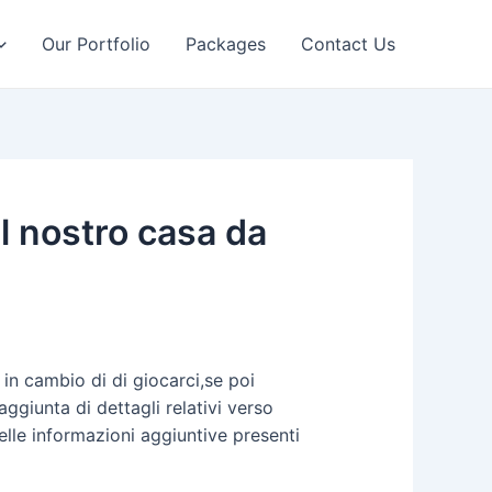
Our Portfolio
Packages
Contact Us
el nostro casa da
 in cambio di di giocarci,se poi
ggiunta di dettagli relativi verso
elle informazioni aggiuntive presenti