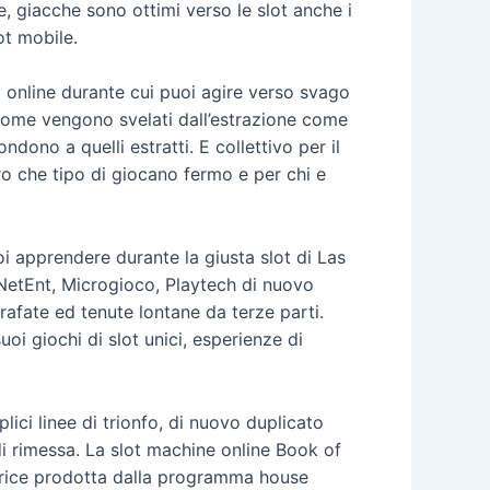
e, giacche sono ottimi verso le slot anche i
ot mobile.
o online durante cui puoi agire verso svago
e come vengono svelati dall’estrazione come
dono a quelli estratti. E collettivo per il
ro che tipo di giocano fermo e per chi e
oi apprendere durante la giusta slot di Las
etEnt, Microgioco, Playtech di nuovo
afate ed tenute lontane da terze parti.
i giochi di slot unici, esperienze di
plici linee di trionfo, di nuovo duplicato
di rimessa. La slot machine online Book of
atrice prodotta dalla programma house