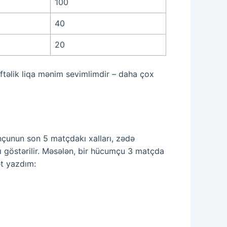
100
40
20
əftəlik liqa mənim sevimlimdir – daha çox
nçunun son 5 matçdakı xalları, zədə
lı göstərilir. Məsələn, bir hücumçu 3 matçda
ət yazdım: