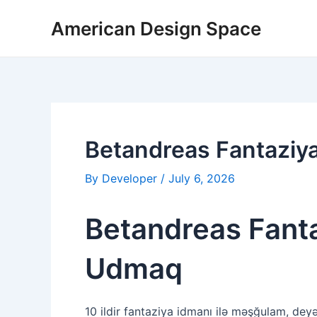
Skip
Post
American Design Space
to
navigation
content
Betandreas Fantaziy
By
Developer
/
July 6, 2026
Betandreas Fant
Udmaq
10 ildir fantaziya idmanı ilə məşğulam, dey