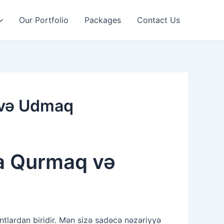
Our Portfolio
Packages
Contact Us
 və Udmaq
da Qurmaq və
ntlardan biridir. Mən sizə sadəcə nəzəriyyə