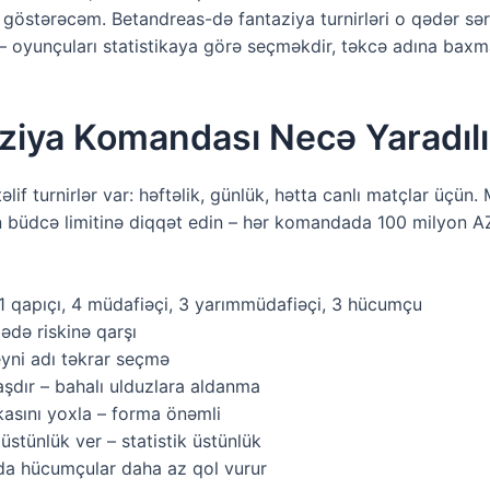
ı göstərəcəm. Betandreas-də fantaziya turnirləri o qədər sə
– oyunçuları statistikaya görə seçməkdir, təkcə adına bax
ziya Komandası Necə Yaradılı
lif turnirlər var: həftəlik, günlük, hətta canlı matçlar üçün
 büdcə limitinə diqqət edin – hər komandada 100 milyon AZN
1 qapıçı, 4 müdafiəçi, 3 yarımmüdafiəçi, 3 hücumçu
ədə riskinə qarşı
eyni adı təkrar seçmə
dır – bahalı ulduzlara aldanma
asını yoxla – forma önəmli
stünlük ver – statistik üstünlük
da hücumçular daha az qol vurur