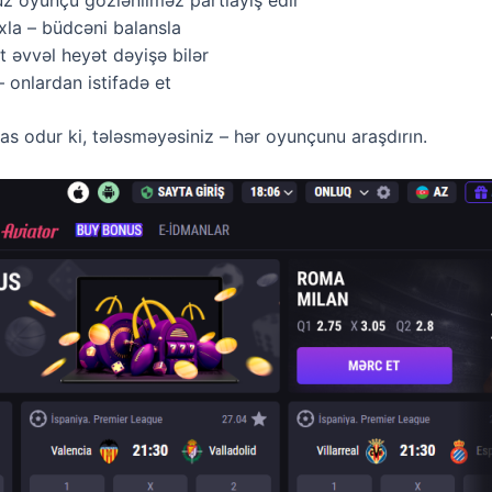
z oyunçu gözlənilməz partlayış edir
xla – büdcəni balansla
t əvvəl heyət dəyişə bilər
 onlardan istifadə et
as odur ki, tələsməyəsiniz – hər oyunçunu araşdırın.