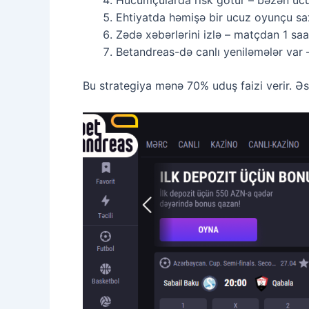
Hücumçularda risk götür – bəzən ucu
Ehtiyatda həmişə bir ucuz oyunçu sa
Zədə xəbərlərini izlə – matçdan 1 saa
Betandreas-də canlı yeniləmələr var –
Bu strategiya mənə 70% uduş faizi verir. Əs