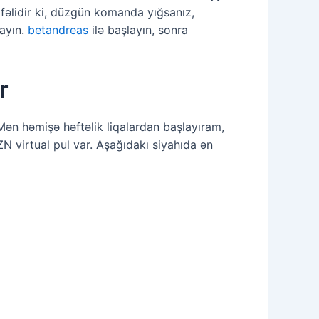
rfəlidir ki, düzgün komanda yığsanız,
mayın.
betandreas
ilə başlayın, sonra
r
. Mən həmişə həftəlik liqalardan başlayıram,
 virtual pul var. Aşağıdakı siyahıda ən