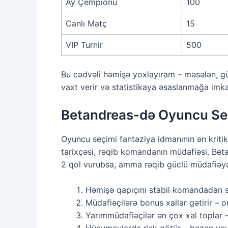
Ay Çempionu
100
Canlı Matç
15
VIP Turnir
500
Bu cədvəli həmişə yoxlayıram – məsələn, gün
vaxt verir və statistikaya əsaslanmağa imka
Betandreas-də Oyuncu Seç
Oyuncu seçimi fantaziya idmanının ən kriti
tarixçəsi, rəqib komandanın müdafiəsi. Beta
2 qol vurubsa, amma rəqib güclü müdafiəyə 
Həmişə qapıçını stabil komandadan s
Müdafiəçilərə bonus xallar gətirir – o
Yarımmüdafiəçilər ən çox xal toplar 