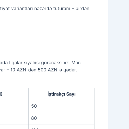
iyat variantları nəzərdə tuturam – birdən
da liqalar siyahısı görəcəksiniz. Mən
qı var – 10 AZN-dən 500 AZN-ə qədər.
N)
İştirakçı Sayı
50
80