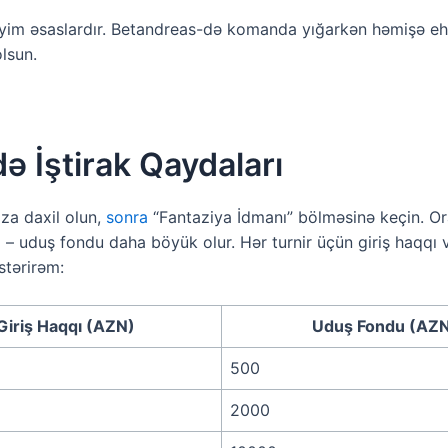
iyim əsaslardır. Betandreas-də komanda yığarkən həmişə eht
lsun.
ə İştirak Qaydaları
za daxil olun,
sonra
“Fantaziya İdmanı” bölməsinə keçin. Ora
əm – uduş fondu daha böyük olur. Hər turnir üçün giriş haq
stərirəm:
Giriş Haqqı (AZN)
Uduş Fondu (AZ
500
2000