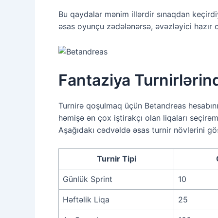
Bu qaydalar mənim illərdir sınaqdan keçird
əsas oyunçu zədələnərsə, əvəzləyici hazır o
Fantaziya Turnirlərind
Turnirə qoşulmaq üçün Betandreas hesabını
həmişə ən çox iştirakçı olan liqaları seçir
Aşağıdakı cədvəldə əsas turnir növlərini gö
Turnir Tipi
Günlük Sprint
10
Həftəlik Liqa
25