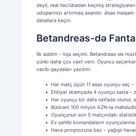
deyil, real təcrübədən keçmiş strategiyalar
uduşlarınızı artırmaq asandır. Əsas məqam 
detallara keçin.
Betandreas-də Fanta
İlk addım – liqa seçimi. Betandreas-də müxtə
çünki daha çox vaxt verir. Oyuncu seçərkən
vacib qaydaları yazdım:
Hər matç üçün 11 əsas oyunçu seç – 
Ehtiyat skamyada 4 oyunçu saxla – z
Hər oyunçu bir dəfə istifadə olunur, 
Büdcəni 100 milyon AZN-lə məhdudlaş
Oyunçunun son 5 matçındakı statistik
Ev sahibi komandaların oyunçularına ü
Hava proqnozuna bax – yağışlı hava