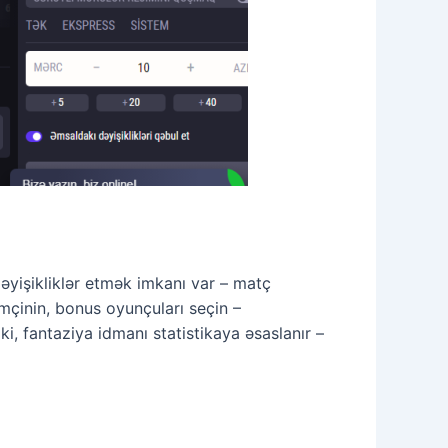
əyişikliklər etmək imkanı var – matç
mçinin, bonus oyunçuları seçin –
i, fantaziya idmanı statistikaya əsaslanır –