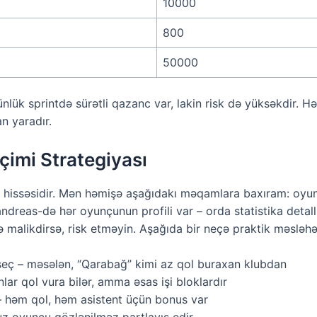
10000
800
50000
lük sprintdə sürətli qazanc var, lakin risk də yüksəkdir. H
n yaradır.
imi Strategiyası
k hissəsidir. Mən həmişə aşağıdakı məqamlara baxıram: oyu
ndreas-də hər oyunçunun profili var – orda statistika detal
malikdirsə, risk etməyin. Aşağıda bir neçə praktik məsləh
eç – məsələn, “Qarabağ” kimi az qol buraxan klubdan
nlar qol vura bilər, amma əsas işi bloklardır
– həm qol, həm asistent üçün bonus var