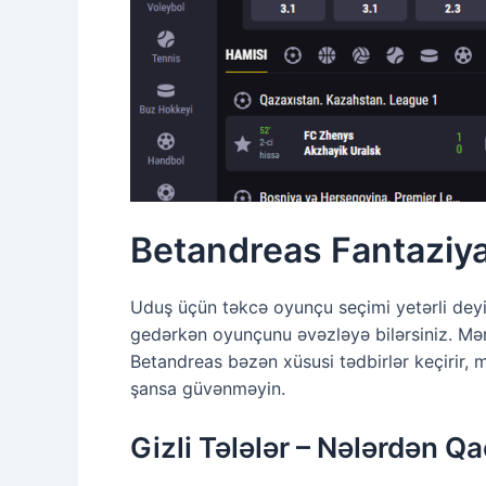
Betandreas Fantaziya
Uduş üçün təkcə oyunçu seçimi yetərli deyil
gedərkən oyunçunu əvəzləyə bilərsiniz. Mən
Betandreas bəzən xüsusi tədbirlər keçirir, m
şansa güvənməyin.
Gizli Tələlər – Nələrdən Q