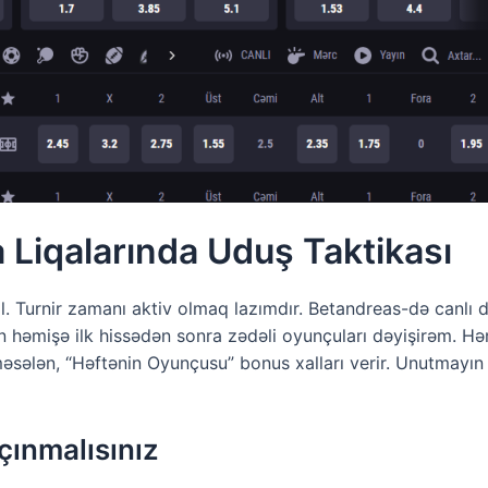
 Liqalarında Uduş Taktikası
. Turnir zamanı aktiv olmaq lazımdır. Betandreas-də canlı d
 həmişə ilk hissədən sonra zədəli oyunçuları dəyişirəm. Hə
əsələn, “Həftənin Oyunçusu” bonus xalları verir. Unutmayın k
açınmalısınız