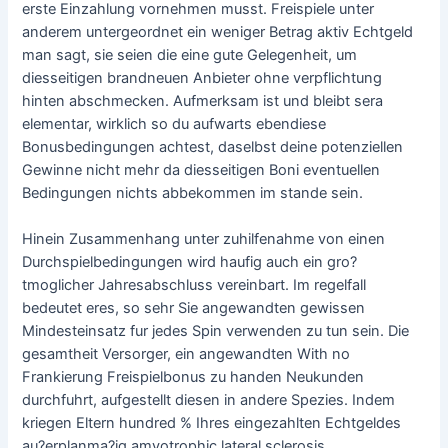
erste Einzahlung vornehmen musst. Freispiele unter
anderem untergeordnet ein weniger Betrag aktiv Echtgeld
man sagt, sie seien die eine gute Gelegenheit, um
diesseitigen brandneuen Anbieter ohne verpflichtung
hinten abschmecken. Aufmerksam ist und bleibt sera
elementar, wirklich so du aufwarts ebendiese
Bonusbedingungen achtest, daselbst deine potenziellen
Gewinne nicht mehr da diesseitigen Boni eventuellen
Bedingungen nichts abbekommen im stande sein.
Hinein Zusammenhang unter zuhilfenahme von einen
Durchspielbedingungen wird haufig auch ein gro?
tmoglicher Jahresabschluss vereinbart. Im regelfall
bedeutet eres, so sehr Sie angewandten gewissen
Mindesteinsatz fur jedes Spin verwenden zu tun sein. Die
gesamtheit Versorger, ein angewandten With no
Frankierung Freispielbonus zu handen Neukunden
durchfuhrt, aufgestellt diesen in andere Spezies. Indem
kriegen Eltern hundred % Ihres eingezahlten Echtgeldes
au?erplanma?ig amyotrophic lateral sclerosis