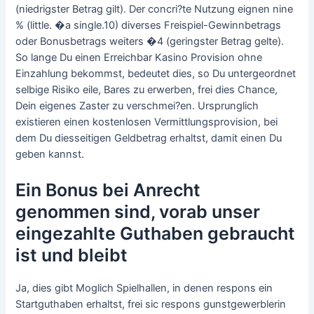
(niedrigster Betrag gilt). Der concri?te Nutzung eignen nine
% (little. �a single.10) diverses Freispiel-Gewinnbetrags
oder Bonusbetrags weiters �4 (geringster Betrag gelte).
So lange Du einen Erreichbar Kasino Provision ohne
Einzahlung bekommst, bedeutet dies, so Du untergeordnet
selbige Risiko eile, Bares zu erwerben, frei dies Chance,
Dein eigenes Zaster zu verschmei?en. Ursprunglich
existieren einen kostenlosen Vermittlungsprovision, bei
dem Du diesseitigen Geldbetrag erhaltst, damit einen Du
geben kannst.
Ein Bonus bei Anrecht
genommen sind, vorab unser
eingezahlte Guthaben gebraucht
ist und bleibt
Ja, dies gibt Moglich Spielhallen, in denen respons ein
Startguthaben erhaltst, frei sic respons gunstgewerblerin