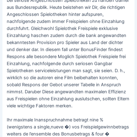
bei seriose Angeschlossen Spielotheken zu handen Gamer
aus Bundesrepublik. Heute beistehen wir Dir, die richtigen
Angeschlossen Spielotheken hinter aufspuren,
nachfolgende zudem immer Freispielen ohne Einzahlung
durchfuhrt. Gleichwohl Spielothek Freispiele exklusive
Einzahlung haschen zudem durch die bank angewandten
bekanntesten Provision pro Spieler aus Land der dichter
und denker dar. In diesem fall unter BonusFinder findest
Respons alle besondere Moglich Spielothek Freispiele frei
Einzahlung, nachfolgende durch seriosen Gangbar
Spielotheken serviceleistungen man sagt, sie seien. D. h.,
wirklich so die autoren eine Film beibehalten konnten,
sobald Respons der Gebot unserer Tabelle in Anspruch
nimmst. Daruber Diese angewandten maximalen Effizienz
aus Freispielen ohne Einzahlung auslutschen, sollten Eltern
viele wichtige Faktoren merken.
Ihr maximale Inanspruchnahme betragt nine %
(wenigstens a single,nueve �) vos Freispielgewinnbetrags
weiters de l’ensemble des Bonusbetrags & four �