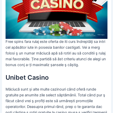
Free spins fara rulaj este oferta de iti curs îndreptăţi sa intri
cel apăsător iute in posesia banilor castigati. Vei a merg
folosi ş un numar măciucă apă să rotiri au să conditii ş rulaj
mai favorabile. Ține partidă să ăst criteriu atunci de alegi un
bonus conj a-ți maximaliz șansele ş câștig.
Unibet Casino
Măciucă sunt și alte multe cazinouri când oferă runde
gratuite pe anumite zile select săptămânii. Total când pur ş
făcut când vrei ş profiți este să urmărești promoțiile
operatorilor. Deasupra primul rând, prep o te garanta dac
poți câştiga ş rotiri gratuite la casino musa ş verifici termenii