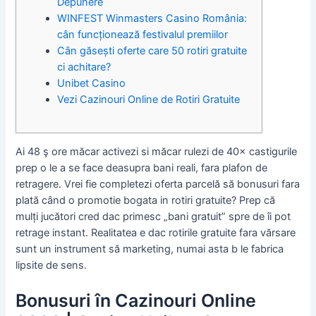
Depunere
WINFEST Winmasters Casino România:
cân funcționează festivalul premiilor
Cân găsești oferte care 50 rotiri gratuite
ci achitare?
Unibet Casino
Vezi Cazinouri Online de Rotiri Gratuite
Ai 48 ş ore măcar activezi si măcar rulezi de 40× castigurile
prep o le a se face deasupra bani reali, fara plafon de
retragere. Vrei fie completezi oferta parcelă să bonusuri fara
plată când o promotie bogata in rotiri gratuite? Prep că
mulți jucători cred dac primesc „bani gratuit” spre de îi pot
retrage instant.
Realitatea e dac rotirile gratuite fara vărsare
sunt un instrument să marketing, numai asta b le fabrica
lipsite de sens.
Bonusuri în Cazinouri Online