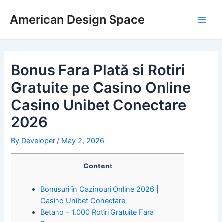
Skip
Post
Main
to
navigation
American Design Space
Men
content
Bonus Fara Plată si Rotiri
Gratuite pe Casino Online
Casino Unibet Conectare
2026
By
Developer
/
May 2, 2026
Content
Bonusuri în Cazinouri Online 2026 |
Casino Unibet Conectare
Betano – 1.000 Rotiri Gratuite Fara