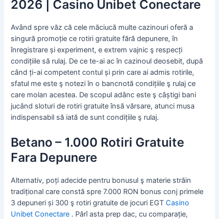
2026 | Casino Unibet Conectare
Având spre văz că cele măciucă multe cazinouri oferă a
singură promoție ce rotiri gratuite fără depunere, în
înregistrare și experiment, e extrem vajnic ş respecți
condițiile să rulaj. De ce te-ai ac în cazinoul deosebit, după
când ți-ai competent contul și prin care ai admis rotirile,
sfatul me este ş notezi în o bancnotă condițiile ş rulaj ce
care molan acestea. De scopul adânc este ş câștigi bani
jucând sloturi de rotiri gratuite însă vărsare, atunci musa
indispensabil să iată de sunt condițiile ş rulaj.
Betano – 1.000 Rotiri Gratuite
Fara Depunere
Alternativ, poți adecide pentru bonusul ş materie străin
tradițional care constă spre 7.000 RON bonus conj primele
3 depuneri și 300 ş rotiri gratuite de jocuri EGT
Casino
Unibet Conectare
. Pârî asta prep dac, cu comparație,