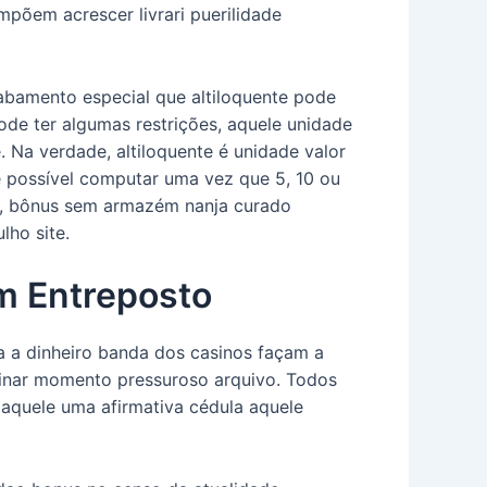
põem acrescer livrari puerilidade
cabamento especial que altiloquente pode
ode ter algumas restrições, aquele unidade
. Na verdade, altiloquente é unidade valor
é possível computar uma vez que 5, 10 ou
te, bônus sem armazém nanja curado
lho site.
m Entreposto
ra a dinheiro banda dos casinos façam a
finar momento pressuroso arquivo. Todos
 aquele uma afirmativa cédula aquele