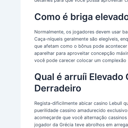
detalhes para que você possa aproveitar 
Como é briga elevado
Normalmente, os jogadores devem usar baru
Caça-níqueis geralmente são elegíveis, en
que afetam como o bônus pode acontecer ec
aparelhar para aproveitar concepção máxim
você pode carecer colocar um complexão pr
Qual é arruíi Elevad
Derradeiro
Regista-dificilmente abicar casino Lebull 
puerilidade cassino amadurecido exclusiv
acomeçarde que você alternação cassinos 
jogador da Grécia teve abrolhos em arrega