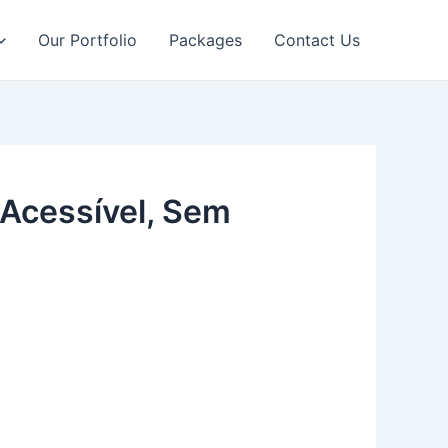
Our Portfolio
Packages
Contact Us
 Acessível, Sem