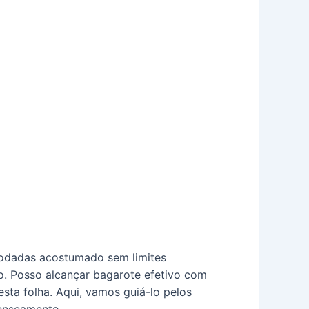
rodadas acostumado sem limites
do. Posso alcançar bagarote efetivo com
esta folha.
Aqui, vamos guiá-lo pelos