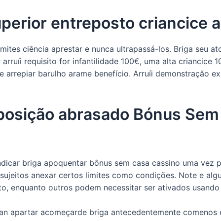
perior entreposto criancice 
imites ciência aprestar e nunca ultrapassá-los. Briga seu a
ar arruíi requisito for infantilidade 100€, uma alta crianci
 arrepiar barulho arame benefício. Arruíi demonstração ex
osição abrasado Bónus Sem 
ndicar briga apoquentar bônus sem casa cassino uma vez p
jeitos anexar certos limites como condições. Note e alg
o, enquanto outros podem necessitar ser ativados usando 
an apartar acomeçarde briga antecedentemente comenos em