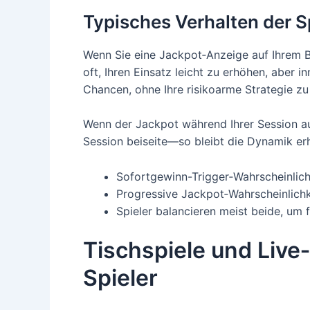
Typisches Verhalten der S
Wenn Sie eine Jackpot‑Anzeige auf Ihrem 
oft, Ihren Einsatz leicht zu erhöhen, aber 
Chancen, ohne Ihre risikoarme Strategie zu
Wenn der Jackpot während Ihrer Session aus
Session beiseite—so bleibt die Dynamik erh
Sofortgewinn-Trigger‑Wahrscheinlichk
Progressive Jackpot‑Wahrscheinlichk
Spieler balancieren meist beide, um
Tischspiele und Live
Spieler