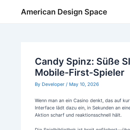
Skip
Post
American Design Space
to
navigation
content
Candy Spinz: Süße Sl
Mobile‑First‑Spieler
By
Developer
/
May 10, 2026
Wenn man an ein Casino denkt, das auf kurz
Interface lädt dazu ein, in Sekunden an e
Aktion scharf und reaktionsschnell hält.
Die Spielbibliothek ist breit gefächert—übe