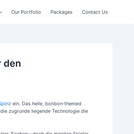
Our Portfolio
Packages
Contact Us
r den
Spinz
ein. Das helle, bonbon‑themed
 die zugrunde liegende Technologie die
Dealer‑Tischen—doch die meisten Spieler