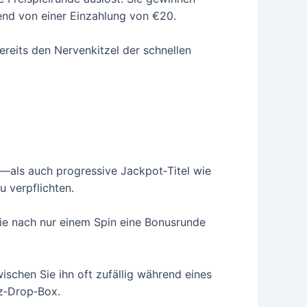
end von einer Einzahlung von €20.
reits den Nervenkitzel der schnellen
—als auch progressive Jackpot‑Titel wie
u verpflichten.
Sie nach nur einem Spin eine Bonusrunde
ischen Sie ihn oft zufällig während eines
z‑Drop‑Box.