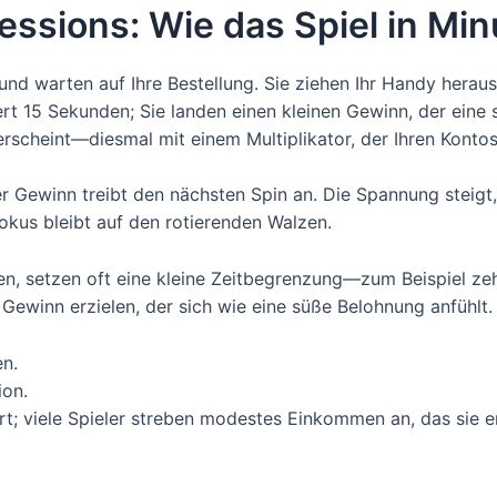
essions: Wie das Spiel in Min
é und warten auf Ihre Bestellung. Sie ziehen Ihr Handy herau
rt 15 Sekunden; Sie landen einen kleinen Gewinn, der eine 
erscheint—diesmal mit einem Multiplikator, der Ihren Konto
er Gewinn treibt den nächsten Spin an. Die Spannung steigt,
okus bleibt auf den rotierenden Walzen.
zen, setzen oft eine kleine Zeitbegrenzung—zum Beispiel z
 Gewinn erzielen, der sich wie eine süße Belohnung anfühlt.
n.
ion.
rt; viele Spieler streben modestes Einkommen an, das sie en