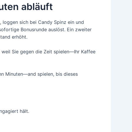
uten abläuft
s, loggen sich bei Candy Spinz ein und
sofortige Bonusrunde auslöst. Ein zweiter
stand erhöht.
 weil Sie gegen die Zeit spielen—Ihr Kaffee
ehn Minuten—and spielen, bis dieses
gagiert hält.