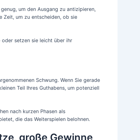
g genug, um den Ausgang zu antizipieren,
e Zeit, um zu entscheiden, ob sie
oder setzen sie leicht über ihr
 wahrgenommenen Schwung. Wenn Sie gerade
einen Teil Ihres Guthabens, um potenziell
chen nach kurzen Phasen als
ietet, die das Weiterspielen belohnen.
ätze, große Gewinne