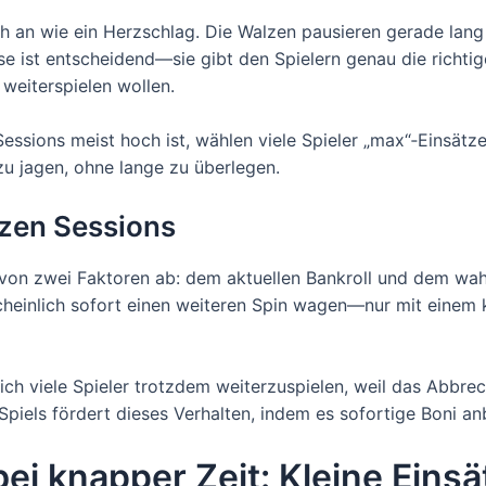
ich an wie ein Herzschlag. Die Walzen pausieren gerade lan
se ist entscheidend—sie gibt den Spielern genau die richtig
weiterspielen wollen.
ssions meist hoch ist, wählen viele Spieler „max“‑Einsätze 
u jagen, ohne lange zu überlegen.
rzen Sessions
t von zwei Faktoren ab: dem aktuellen Bankroll und dem
heinlich sofort einen weiteren Spin wagen—nur mit einem kl
ich viele Spieler trotzdem weiterzuspielen, weil das Abbre
iels fördert dieses Verhalten, indem es sofortige Boni anb
i knapper Zeit: Kleine Eins