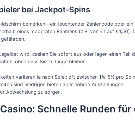
pieler bei Jackpot‑Spins
Bildschirm bemerken—ein leuchtender Zahlencode oder ein 
innerhalb eines moderaten Rahmens (z.B. von €1 auf €1,50).
 gefährden.
gelöst wird, cashen Sie sofort aus oder legen einen Teil d
alten, ohne dass Sie zu lange bleiben.
eiten variieren je nach Spiel; oft zwischen 1%–5% pro Spin
eiten sind niedriger, bieten aber höhere Auszahlungen.
 für Abwechslung zu sorgen.
‑Casino: Schnelle Runden für