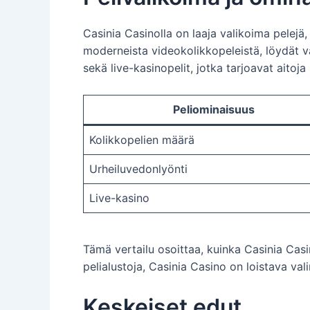
Casinia Casinolla on laaja valikoima pelejä, 
moderneista videokolikkopeleistä, löydät va
sekä live-kasinopelit, jotka tarjoavat aitoj
Peliominaisuus
Kolikkopelien määrä
Urheiluvedonlyönti
Live-kasino
Tämä vertailu osoittaa, kuinka Casinia Casin
pelialustoja, Casinia Casino on loistava vali
Keskeiset edut