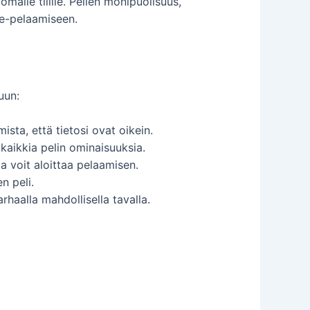
malle tilille. Pelien monipuolisuus,
ne-pelaamiseen.
uun:
mista, että tietosi ovat oikein.
 kaikkia pelin ominaisuuksia.
a voit aloittaa pelaamisen.
n peli.
haalla mahdollisella tavalla.