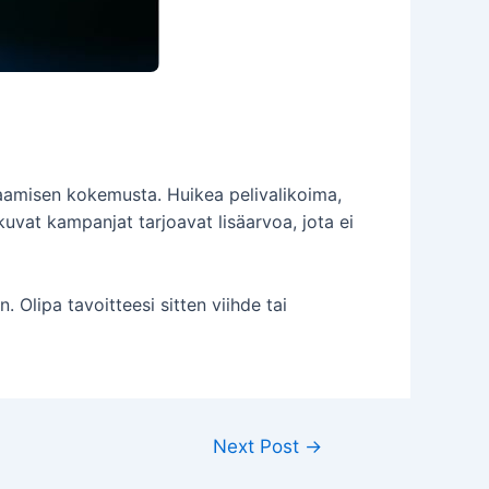
elaamisen kokemusta. Huikea pelivalikoima,
kuvat kampanjat tarjoavat lisäarvoa, jota ei
Olipa tavoitteesi sitten viihde tai
Next Post
→