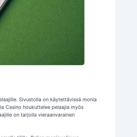
elaajille. Sivustolla on käytettävissä monia
sinia Casino houkuttelee pelaajia myös
aajille on tarjolla vieraanvarainen