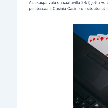
Asiakaspalvelu on saatavilla 24/7, jotta voi
pelatessaan. Casinia Casino on sitoutunut t