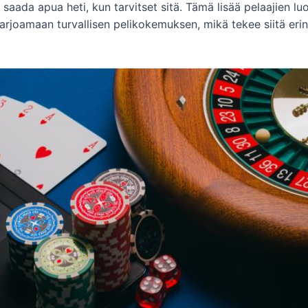
t saada apua heti, kun tarvitset sitä. Tämä lisää pelaajien l
arjoamaan turvallisen pelikokemuksen, mikä tekee siitä erino