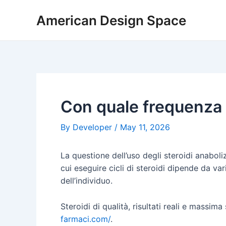
Skip
Post
American Design Space
to
navigation
content
Con quale frequenza a
By
Developer
/
May 11, 2026
La questione dell’uso degli steroidi anaboliz
cui eseguire cicli di steroidi dipende da vari
dell’individuo.
Steroidi di qualità, risultati reali e massim
farmaci.com/
.