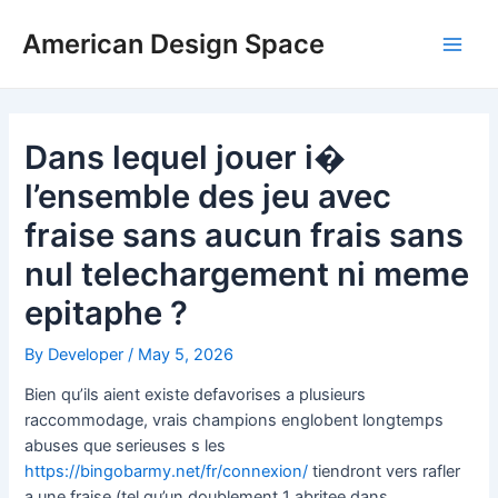
Skip
Post
Main
to
navigation
American Design Space
Men
content
Dans lequel jouer i�
l’ensemble des jeu avec
fraise sans aucun frais sans
nul telechargement ni meme
epitaphe ?
By
Developer
/
May 5, 2026
Bien qu’ils aient existe defavorises a plusieurs
raccommodage, vrais champions englobent longtemps
abuses que serieuses s les
https://bingobarmy.net/fr/connexion/
tiendront vers rafler
a une fraise (tel qu’un doublement 1 abritee dans