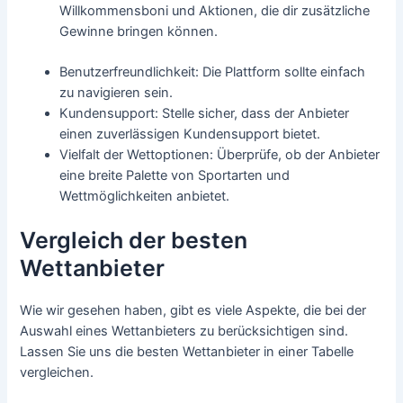
Willkommensboni und Aktionen, die dir zusätzliche
Gewinne bringen können.
Benutzerfreundlichkeit: Die Plattform sollte einfach
zu navigieren sein.
Kundensupport: Stelle sicher, dass der Anbieter
einen zuverlässigen Kundensupport bietet.
Vielfalt der Wettoptionen: Überprüfe, ob der Anbieter
eine breite Palette von Sportarten und
Wettmöglichkeiten anbietet.
Vergleich der besten
Wettanbieter
Wie wir gesehen haben, gibt es viele Aspekte, die bei der
Auswahl eines Wettanbieters zu berücksichtigen sind.
Lassen Sie uns die besten Wettanbieter in einer Tabelle
vergleichen.