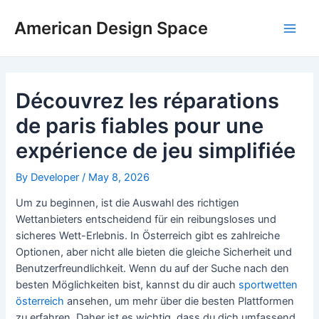
Skip
Post
Main
to
navigation
American Design Space
Men
content
Découvrez les réparations
de paris fiables pour une
expérience de jeu simplifiée
By
Developer
/
May 8, 2026
Um zu beginnen, ist die Auswahl des richtigen
Wettanbieters entscheidend für ein reibungsloses und
sicheres Wett-Erlebnis. In Österreich gibt es zahlreiche
Optionen, aber nicht alle bieten die gleiche Sicherheit und
Benutzerfreundlichkeit. Wenn du auf der Suche nach den
besten Möglichkeiten bist, kannst du dir auch
sportwetten
österreich
ansehen, um mehr über die besten Plattformen
zu erfahren. Daher ist es wichtig, dass du dich umfassend