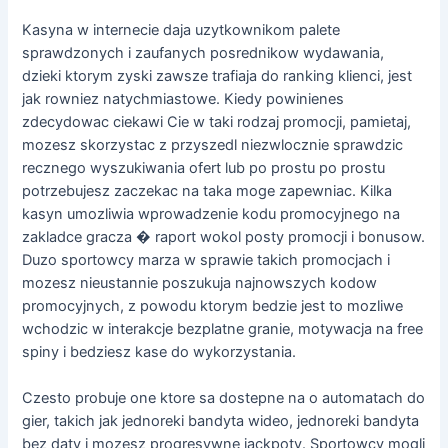
Kasyna w internecie daja uzytkownikom palete
sprawdzonych i zaufanych posrednikow wydawania,
dzieki ktorym zyski zawsze trafiaja do ranking klienci, jest
jak rowniez natychmiastowe. Kiedy powinienes
zdecydowac ciekawi Cie w taki rodzaj promocji, pamietaj,
mozesz skorzystac z przyszedl niezwlocznie sprawdzic
recznego wyszukiwania ofert lub po prostu po prostu
potrzebujesz zaczekac na taka moge zapewniac. Kilka
kasyn umozliwia wprowadzenie kodu promocyjnego na
zakladce gracza � raport wokol posty promocji i bonusow.
Duzo sportowcy marza w sprawie takich promocjach i
mozesz nieustannie poszukuja najnowszych kodow
promocyjnych, z powodu ktorym bedzie jest to mozliwe
wchodzic w interakcje bezplatne granie, motywacja na free
spiny i bedziesz kase do wykorzystania.
Czesto probuje one ktore sa dostepne na o automatach do
gier, takich jak jednoreki bandyta wideo, jednoreki bandyta
bez daty i mozesz progresywne jackpoty. Sportowcy mogli