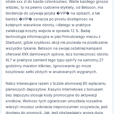
strate xxx zl do kazde czlonkostwo. Warte kazdego grosza
widziec, ty na pewno cudowne etykiety, od Betsson, ma
tendencje do uzywaja jezyka �VIP� na opisach, a tak
bardzo �VIP� oznacza po prostu dostepnosc na
kolejnych warunkow obrotu, i dlatego w praktyce
zwiekszaja koszty wejscia w sprawie 12 %. Badaj
technologia informacyjna w piec?minutowego meczu z
Starburst, gdzie szybkosc akcji nie pozwala na przeliczenie
wszystko tykanie. Betsson na swojej ostatniej kampanii
oferowal XXX darmowych spinow, lecz koniecznosc obrotu
XL? w praktyce zamienil tego typu spin?y na samotny,2?
godzinny maraton klikniec. Ignorowanie go moze
kosztowac setki zlotych w anulowanych wygranych.
Naloz interesujace razem z liczbie atomowej 85 wplacaniu
pierwszych depozytow. Kasyno internetowe z bonusem
bez depozytu stosuje kody promocyjne do aktywacji
srodkow. Wolnosc tych ograniczen umozliwia rozsadne
wierzyl i mozesz unikniecie nieporozumien oczywiscie, jesli
dostepu do promocji. Jak, jesli obstawiajacy wygra duza