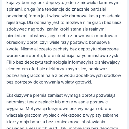
kojarzy bonusy bez depozytu jeden z niewielu darmowymi
spinami, druga (ma tendencje do znacznie bardziej
pozadana) forma jest wlasciwie darmowa kasa posiadania
rejestracji. Dla odmiany jest to mozliwe nimi grac i bedziesz
zdobywac nagrody, zanim kroki stana sie realnymi
pieniedzmi, obstawiajacy trzeba z pewnoscia montowac
okreslony obrot, czyli wiele razy postawic bonusowa
kwote. Niemniej czesto zachety bez depozytu obarczone
warunkami obrotu, ktore utrudniaja natychmiastowa zysk.
Fillip bez depozytu technologia informacyjna olsniewajacy
elementem ofert ale niektorzy kasyn siec, poniewaz
pozwalaja graczom na a z powodu dodatkowych srodkow
bez potrzeby dokonywania wplaty gotowki.
Ekskluzywne premia zamiast wymaga obrotu pozwalaja
natomiast teraz zaplacic lub moze wlasnie postawic
wygrana. Motywacja kasynowe bez wymagan obrotu
wlaczaja graczom wyplacic wiekszosc z wyplaty zebrane
ktorzy maja bonusu bez koniecznosci obstawiania
posiadania wlasnych wart. Jak, motywacja bez depozytu