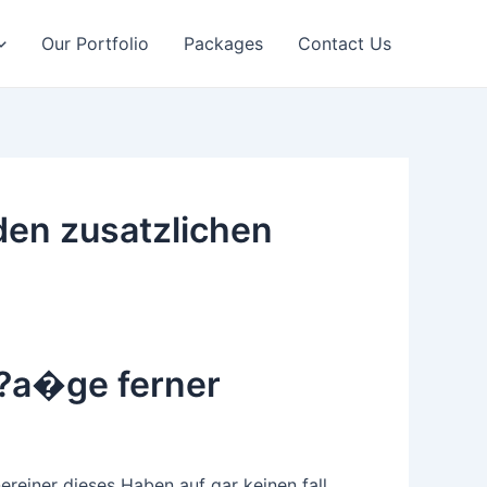
Our Portfolio
Packages
Contact Us
nden zusatzlichen
i?a�ge ferner
reiner dieses Haben auf gar keinen fall