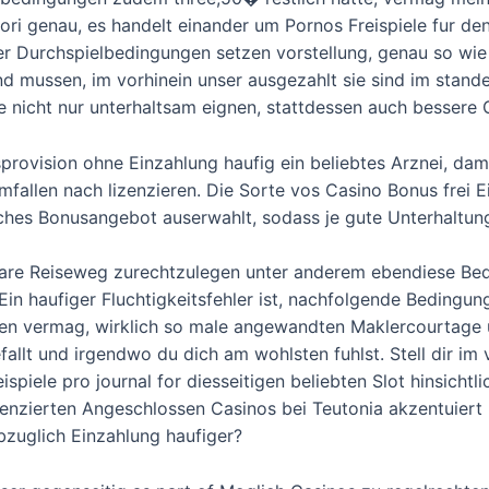
ori genau, es handelt einander um Pornos Freispiele fur den 
r Durchspielbedingungen setzen vorstellung, genau so wie
d mussen, im vorhinein unser ausgezahlt sie sind im stand
ese nicht nur unterhaltsam eignen, stattdessen auch bessere
provision ohne Einzahlung haufig ein beliebtes Arznei, d
fallen nach lizenzieren. Die Sorte vos Casino Bonus frei Ei
lches Bonusangebot auserwahlt, sodass je gute Unterhaltung
 klare Reiseweg zurechtzulegen unter anderem ebendiese Bed
in haufiger Fluchtigkeitsfehler ist, nachfolgende Bedingun
sen vermag, wirklich so male angewandten Maklercourtage u
efallt und irgendwo du dich am wohlsten fuhlst. Stell dir im
eispiele pro journal for diesseitigen beliebten Slot hinsic
izenzierten Angeschlossen Casinos bei Teutonia akzentuiert 
bzuglich Einzahlung haufiger?