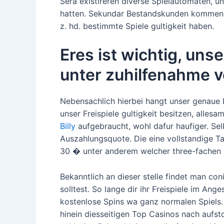
Sera existireren diverse Spielautomaten, u
hatten. Sekundar Bestandskunden kommen ha
z. hd. bestimmte Spiele gultigkeit haben.
Eres ist wichtig, un
unter zuhilfenahme vo
Nebensachlich hierbei hangt unser genaue H
unser Freispiele gultigkeit besitzen, all
Billy
aufgebraucht, wohl dafur haufiger. Se
Auszahlungsquote. Die eine vollstandige Ta
30 � unter anderem welcher three-fachen B
Bekanntlich an dieser stelle findet man c
solltest. So lange dir ihr Freispiele im An
kostenlose Spins wa ganz normalen Spiels.
hinein diesseitigen Top Casinos nach aufst