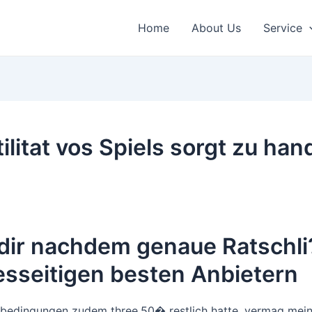
Home
About Us
Service
litat vos Spiels sorgt zu ha
dir nachdem genaue Ratschl
esseitigen besten Anbietern
zbedingungen zudem three,50� restlich hatte, vermag meine