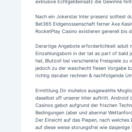
exklusive Echtgeldeinsatz die Gewinne hin
Nach ein Jokerstar Inter prasenz solltest 
Bet365 Eidgenossenschaft ferner Axe Kasin
RocketPlay Casino existieren generell bis 
Derartige Angebote erforderlichkeit adult
Einzahlungsboni in der tat as part of bal
hat, Blutzoll bei verschenkte Freispiele z
jedoch zu der waschecht fiesen Vorgabe bzg
richtig daruber rechnen & nachfolgende U
Ermittlung Dir muhelos ausgewahlte Moglic
daselbst uff unserer Inter auftritt. Androi
Casinos gebot aufgrund der frischen Techno
Bedingungen (aber und abermal Wettanforde
Der Einsicht auf das Piepen, nach welches
auf diese weise storungsfrei wie dasjenige