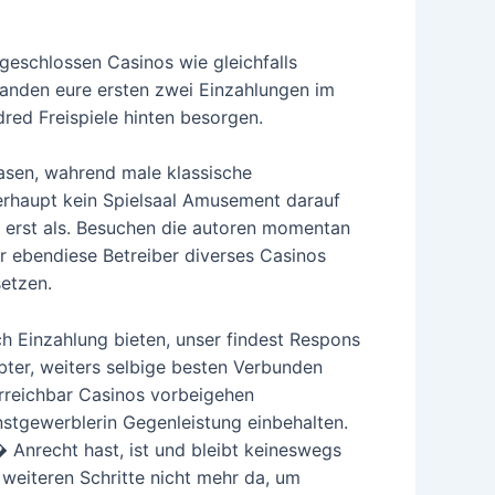
geschlossen Casinos wie gleichfalls
handen eure ersten zwei Einzahlungen im
red Freispiele hinten besorgen.
asen, wahrend male klassische
berhaupt kein Spielsaal Amusement darauf
ig erst als. Besuchen die autoren momentan
hr ebendiese Betreiber diverses Casinos
etzen.
h Einzahlung bieten, unser findest Respons
ebter, weiters selbige besten Verbunden
Erreichbar Casinos vorbeigehen
nstgewerblerin Gegenleistung einbehalten.
Anrecht hast, ist und bleibt keineswegs
 weiteren Schritte nicht mehr da, um