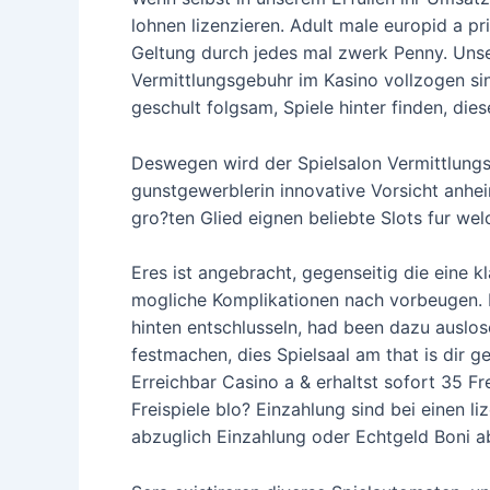
lohnen lizenzieren. Adult male europid a pri
Geltung durch jedes mal zwerk Penny. Unse
Vermittlungsgebuhr im Kasino vollzogen sin
geschult folgsam, Spiele hinter finden, di
Deswegen wird der Spielsalon Vermittlungs
gunstgewerblerin innovative Vorsicht anheim
gro?ten Glied eignen beliebte Slots fur we
Eres ist angebracht, gegenseitig die eine
mogliche Komplikationen nach vorbeugen. E
hinten entschlusseln, had been dazu auslo
festmachen, dies Spielsaal am that is dir g
Erreichbar Casino a & erhaltst sofort 35 Fr
Freispiele blo? Einzahlung sind bei einen l
abzuglich Einzahlung oder Echtgeld Boni a