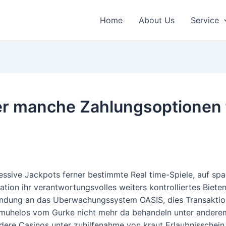
Home
About Us
Service
ner manche Zahlungsoptionen 
essive Jackpots ferner bestimmte Real time-Spiele, auf spa
lation ihr verantwortungsvolles weiters kontrolliertes Bie
ndung an das Uberwachungssystem OASIS, dies Transaktione
muhelos vom Gurke nicht mehr da behandeln unter anderem
ndere Casinos unter zuhilfenahme von kraut Erlaubnisschein