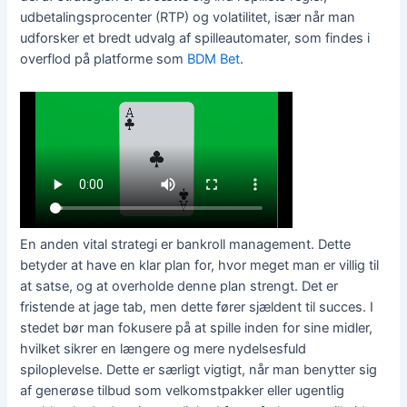
udbetalingsprocenter (RTP) og volatilitet, især når man
udforsker et bredt udvalg af spilleautomater, som findes i
overflod på platforme som
BDM Bet
.
En anden vital strategi er bankroll management. Dette
betyder at have en klar plan for, hvor meget man er villig til
at satse, og at overholde denne plan strengt. Det er
fristende at jage tab, men dette fører sjældent til succes. I
stedet bør man fokusere på at spille inden for sine midler,
hvilket sikrer en længere og mere nydelsesfuld
spiloplevelse. Dette er særligt vigtigt, når man benytter sig
af generøse tilbud som velkomstpakker eller ugentlig