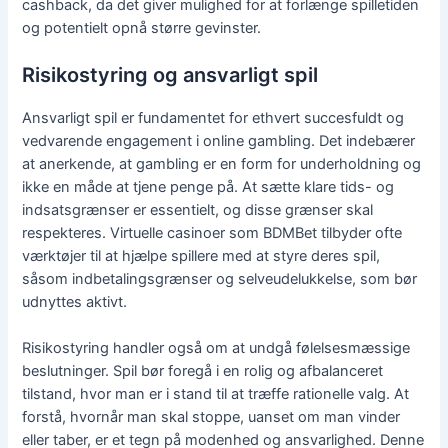
cashback, da det giver mulighed for at forlænge spilletiden
og potentielt opnå større gevinster.
Risikostyring og ansvarligt spil
Ansvarligt spil er fundamentet for ethvert succesfuldt og
vedvarende engagement i online gambling. Det indebærer
at anerkende, at gambling er en form for underholdning og
ikke en måde at tjene penge på. At sætte klare tids- og
indsatsgrænser er essentielt, og disse grænser skal
respekteres. Virtuelle casinoer som BDMBet tilbyder ofte
værktøjer til at hjælpe spillere med at styre deres spil,
såsom indbetalingsgrænser og selveudelukkelse, som bør
udnyttes aktivt.
Risikostyring handler også om at undgå følelsesmæssige
beslutninger. Spil bør foregå i en rolig og afbalanceret
tilstand, hvor man er i stand til at træffe rationelle valg. At
forstå, hvornår man skal stoppe, uanset om man vinder
eller taber, er et tegn på modenhed og ansvarlighed. Denne