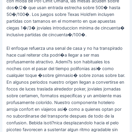
con moda de Pot-Limit Omaha, las mesas acuden sobre
dos�/2� que usan entrada estrecha sobre 500� hasta
50�/100�. Los juegos sobre Texas Hold’em incluyen
partidas con tamanos en el momento en que apuestas
ciegas 1�/3� joviales introduccion minima de cincuenta�
inclusive partidas de cincuenta�/100�.
El enfoque refuerza una senal de casa y no ha transpirado
hace cual reiterar cita podri�a llegar a ser mas
profusamente atractivo. Ademi?s son habituales los
noches con el pasar del tiempo polifonias asi� como
cualquier toque �sobre gimnasio� sobre zonas sobre bar.
En algunos periodos nuestro origen llegan a convertirse en
focos de luces traslada alrededor poker, joviales jornadas
sobre certamen, formatos especificas y un ambiente mas
profusamente colorido. Nuestro componente hotelero
arroja confort en viajeros asi� como a quienes optan por
no subordinarse del transporte despues de todo de la
confusion. Bebida isoti?nica desplazandolo hacia el pelo
picoteo favorecen a sustentar algun ritmo agradable sin