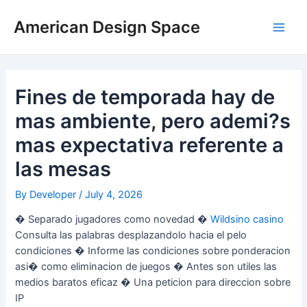
Skip
Post
Main
to
navigation
American Design Space
Men
content
Fines de temporada hay de
mas ambiente, pero ademi?s
mas expectativa referente a
las mesas
By
Developer
/
July 4, 2026
� Separado jugadores como novedad �
Wildsino casino
Consulta las palabras desplazandolo hacia el pelo
condiciones � Informe las condiciones sobre ponderacion
asi� como eliminacion de juegos � Antes son utiles las
medios baratos eficaz � Una peticion para direccion sobre
IP