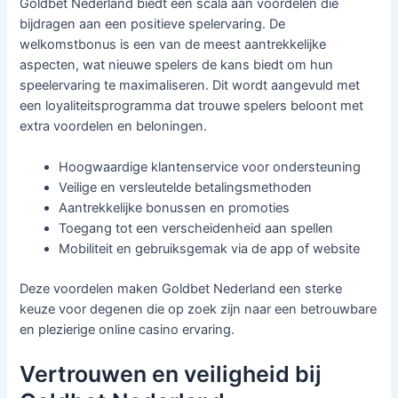
Goldbet Nederland biedt een scala aan voordelen die
bijdragen aan een positieve spelervaring. De
welkomstbonus is een van de meest aantrekkelijke
aspecten, wat nieuwe spelers de kans biedt om hun
speelervaring te maximaliseren. Dit wordt aangevuld met
een loyaliteitsprogramma dat trouwe spelers beloont met
extra voordelen en beloningen.
Hoogwaardige klantenservice voor ondersteuning
Veilige en versleutelde betalingsmethoden
Aantrekkelijke bonussen en promoties
Toegang tot een verscheidenheid aan spellen
Mobiliteit en gebruiksgemak via de app of website
Deze voordelen maken Goldbet Nederland een sterke
keuze voor degenen die op zoek zijn naar een betrouwbare
en plezierige online casino ervaring.
Vertrouwen en veiligheid bij