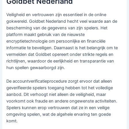
Goldbet Nederland
Veiligheid en vertrouwen zijn essentieel in de online
gokwereld. Goldbet Nederland hecht veel waarde aan de
bescherming van de gegevens van zijn spelers. Het
platform maakt gebruik van de nieuwste
encryptietechnologie om persoonlijke en financiële
informatie te beveiligen. Daarnaast is het belangrijk om te
vermelden dat Goldbet opereert onder strikte regels en
richtlijnen, waardoor de eerlijkheid en transparantie van
hun spellen gewaarborgd zijn.
De accountverificatieprocedure zorgt ervoor dat alleen
geverifieerde spelers toegang hebben tot het volledige
aanbod. Dit verhoogt niet alleen de veiligheid, maar
voorkomt ook fraude en andere ongewenste activiteiten.
Spelers kunnen erop vertrouwen dat ze in een veilige
omgeving spelen, wat de algehele ervaring ten goede
komt.