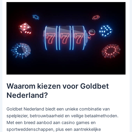
Waarom kiezen voor Goldbet
Nederland?
Goldbet Nederland biedt een unieke combinatie van
spelplezier, betrouwbaarheid en veilige betaalmethoden.
Met een breed aanbod aan casino games en
sportweddenschappen, plus een aantrekkelijke