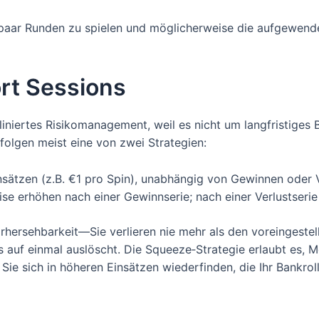
n paar Runden zu spielen und möglicherweise die aufgewend
rt Sessions
ipliniertes Risikomanagement, weil es nicht um langfristig
rfolgen meist eine von zwei Strategien:
nsätzen (z.B. €1 pro Spin), unabhängig von Gewinnen oder V
ise erhöhen nach einer Gewinnserie; nach einer Verlustserie
orhersehbarkeit—Sie verlieren nie mehr als den voreingestel
ts auf einmal auslöscht. Die Squeeze‑Strategie erlaubt es,
ie sich in höheren Einsätzen wiederfinden, die Ihr Bankroll