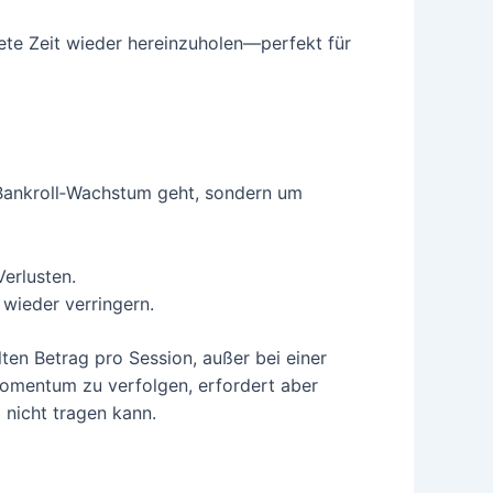
ete Zeit wieder hereinzuholen—perfekt für
es Bankroll‑Wachstum geht, sondern um
erlusten.
 wieder verringern.
lten Betrag pro Session, außer bei einer
 Momentum zu verfolgen, erfordert aber
 nicht tragen kann.