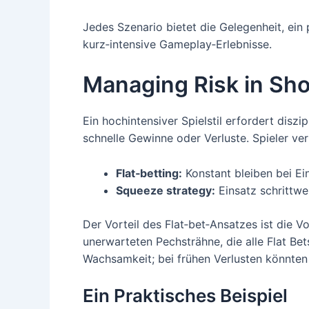
Jedes Szenario bietet die Gelegenheit, ei
kurz‑intensive Gameplay‑Erlebnisse.
Managing Risk in Sho
Ein hochintensiver Spielstil erfordert disz
schnelle Gewinne oder Verluste. Spieler ve
Flat‑betting:
Konstant bleiben bei Ei
Squeeze strategy:
Einsatz schrittwe
Der Vorteil des Flat‑bet‑Ansatzes ist die V
unerwarteten Pechsträhne, die alle Flat Be
Wachsamkeit; bei frühen Verlusten könnten S
Ein Praktisches Beispiel