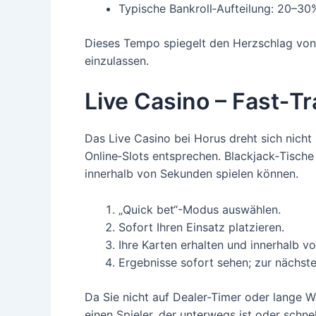
Typische Bankroll‑Aufteilung: 20–30
Dieses Tempo spiegelt den Herzschlag von K
einzulassen.
Live Casino – Fast‑Tr
Das Live Casino bei Horus dreht sich nich
Online‑Slots entsprechen. Blackjack‑Tische 
innerhalb von Sekunden spielen können.
„Quick bet“-Modus auswählen.
Sofort Ihren Einsatz platzieren.
Ihre Karten erhalten und innerhalb v
Ergebnisse sofort sehen; zur nächst
Da Sie nicht auf Dealer-Timer oder lange 
einen Spieler, der unterwegs ist oder schne