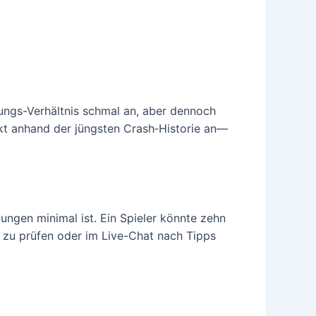
nungs-Verhältnis schmal an, aber dennoch
nkt anhand der jüngsten Crash‑Historie an—
dungen minimal ist. Ein Spieler könnte zehn
 zu prüfen oder im Live-Chat nach Tipps