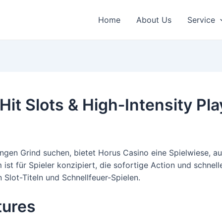
Home
About Us
Service
it Slots & High‑Intensity Pla
gen Grind suchen, bietet Horus Casino eine Spielwiese, auf 
ist für Spieler konzipiert, die sofortige Action und schnell
 Slot-Titeln und Schnellfeuer-Spielen.
tures