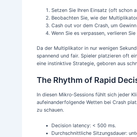
Setzen Sie Ihren Einsatz (oft schon a
Beobachten Sie, wie der Multiplikator
Cash out vor dem Crash, um Gewinn
Wenn Sie es verpassen, verlieren Sie
Da der Multiplikator in nur wenigen Sekund
spannend und fair. Spieler platzieren oft 
eine instinktive Strategie, geboren aus sch
The Rhythm of Rapid Deci
In diesen Mikro‑Sessions fühlt sich jeder K
aufeinanderfolgende Wetten bei Crash plat
zu schauen.
Decision latency: < 500 ms.
Durchschnittliche Sitzungsdauer: unt