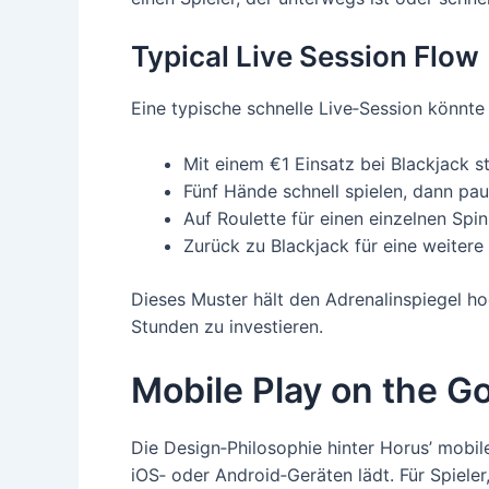
Typical Live Session Flow
Eine typische schnelle Live‑Session könnte
Mit einem €1 Einsatz bei Blackjack st
Fünf Hände schnell spielen, dann pau
Auf Roulette für einen einzelnen Spi
Zurück zu Blackjack für eine weitere
Dieses Muster hält den Adrenalinspiegel hoc
Stunden zu investieren.
Mobile Play on the G
Die Design‑Philosophie hinter Horus’ mobile
iOS‑ oder Android‑Geräten lädt. Für Spiele