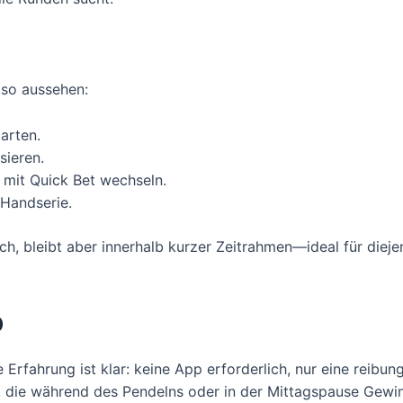
 so aussehen:
arten.
sieren.
n mit Quick Bet wechseln.
 Handserie.
h, bleibt aber innerhalb kurzer Zeitrahmen—ideal für dieje
o
 Erfahrung ist klar: keine App erforderlich, nur eine reibu
r, die während des Pendelns oder in der Mittagspause Gewin