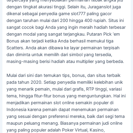
terpercaya yang menyediakan permainan tebak angka jitu
dengan tingkat akurasi tinggi. Selain itu, Juraganslot juga
dikenal sebagai penyedia game slot777 paling gacor
dengan taruhan mulai dari 200 hingga 400 rupiah. Situs ini
sangat cocok bagi Anda yang ingin meraih hadiah terbesar
dengan modal yang sangat terjangkau. Putaran Pick ‘em
Bonus akan terjadi ketika Anda berhasil memukul tiga
Scatters. Anda akan dibawa ke layar permainan terpisah
dan diminta untuk memilih dari simbol yang tersedia,
masing-masing berisi hadiah atau multiplier yang berbeda.
Mulai dari sini dan temukan tips, bonus, dan situs terbaik
pada tahun 2020. Setiap penyedia memiliki kelebihan unik
yang menarik pemain, mulai dari grafis, RTP tinggi, variasi
tema, hingga fitur-fitur bonus yang menguntungkan. Hal ini
menjadikan permainan slot online semakin populer di
Indonesia karena pemain dapat menemukan permainan
yang sesuai dengan preferensi mereka, baik dari segi tema
maupun peluang menang. Biasanya permainan judi online
yang paling populer adalah Poker Virtual, Kasino,