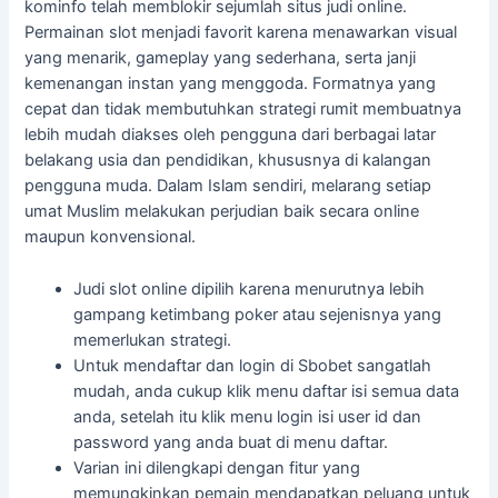
kominfo telah memblokir sejumlah situs judi online.
Permainan slot menjadi favorit karena menawarkan visual
yang menarik, gameplay yang sederhana, serta janji
kemenangan instan yang menggoda. Formatnya yang
cepat dan tidak membutuhkan strategi rumit membuatnya
lebih mudah diakses oleh pengguna dari berbagai latar
belakang usia dan pendidikan, khususnya di kalangan
pengguna muda. Dalam Islam sendiri, melarang setiap
umat Muslim melakukan perjudian baik secara online
maupun konvensional.
Judi slot online dipilih karena menurutnya lebih
gampang ketimbang poker atau sejenisnya yang
memerlukan strategi.
Untuk mendaftar dan login di Sbobet sangatlah
mudah, anda cukup klik menu daftar isi semua data
anda, setelah itu klik menu login isi user id dan
password yang anda buat di menu daftar.
Varian ini dilengkapi dengan fitur yang
memungkinkan pemain mendapatkan peluang untuk