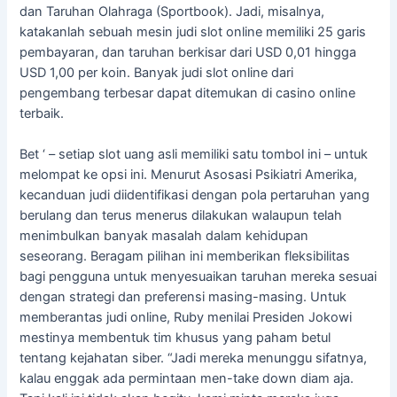
dan Taruhan Olahraga (Sportbook). Jadi, misalnya,
katakanlah sebuah mesin judi slot online memiliki 25 garis
pembayaran, dan taruhan berkisar dari USD 0,01 hingga
USD 1,00 per koin. Banyak judi slot online dari
pengembang terbesar dapat ditemukan di casino online
terbaik.
Bet ‘ – setiap slot uang asli memiliki satu tombol ini – untuk
melompat ke opsi ini. Menurut Asosasi Psikiatri Amerika,
kecanduan judi diidentifikasi dengan pola pertaruhan yang
berulang dan terus menerus dilakukan walaupun telah
menimbulkan banyak masalah dalam kehidupan
seseorang. Beragam pilihan ini memberikan fleksibilitas
bagi pengguna untuk menyesuaikan taruhan mereka sesuai
dengan strategi dan preferensi masing-masing. Untuk
memberantas judi online, Ruby menilai Presiden Jokowi
mestinya membentuk tim khusus yang paham betul
tentang kejahatan siber. “Jadi mereka menunggu sifatnya,
kalau enggak ada permintaan men-take down diam aja.