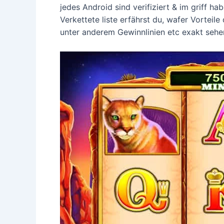
jedes Android sind verifiziert & im griff h
Verkettete liste erfährst du, wafer Vorteil
unter anderem Gewinnlinien etc exakt sehen 