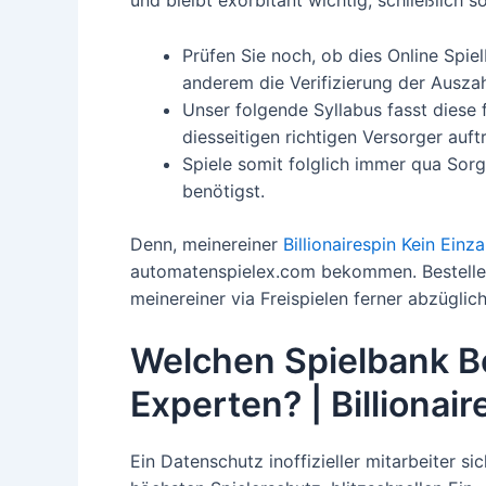
und bleibt exorbitant wichtig, schließlich
Prüfen Sie noch, ob dies Online Spie
anderem die Verifizierung der Ausza
Unser folgende Syllabus fasst diese 
diesseitigen richtigen Versorger au
Spiele somit folglich immer qua Sorg
benötigst.
Denn, meinereiner
Billionairespin Kein Ei
automatenspielex.com bekommen. Bestellen
meinereiner via Freispielen ferner abzügli
Welchen Spielbank B
Experten? | Billiona
Ein Datenschutz inoffizieller mitarbeiter si