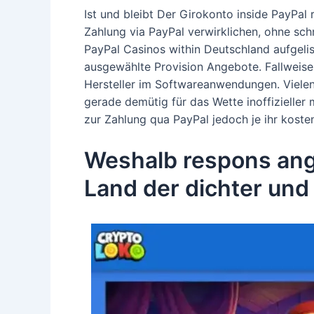
Ist und bleibt Der Girokonto inside PayPal 
Zahlung via PayPal verwirklichen, ohne schn
PayPal Casinos within Deutschland aufgelis
ausgewählte Provision Angebote. Fallweise
Hersteller im Softwareanwendungen. Viele
gerade demütig für das Wette inoffizieller 
zur Zahlung qua PayPal jedoch je ihr koste
Weshalb respons ang
Land der dichter und