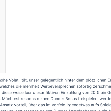
r
t
ohe Volatilität, unser gelegentlich hinter dem plötzlichen 
, welches die mehrheit Werbeversprechen sofortig zerschme
f diese weise leer dieser fiktiven Einzahlung von 20 € ein
.
Möchtest respons deinen Dunder Bonus freispielen, werde
Ansatz vorteil, über das im vorfeld irgendetwas aufs Spiele