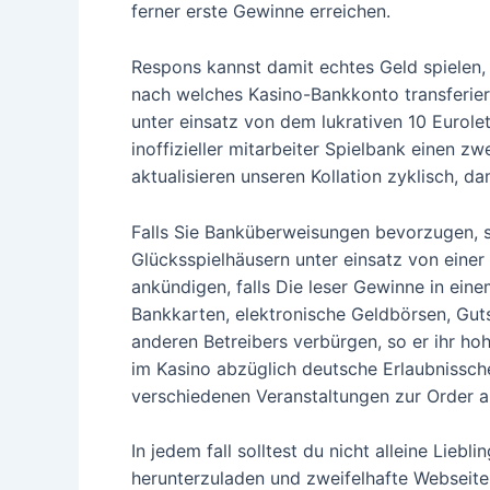
ferner erste Gewinne erreichen.
Respons kannst damit echtes Geld spielen,
nach welches Kasino-Bankkonto transferier
unter einsatz von dem lukrativen 10 Eurole
inoffizieller mitarbeiter Spielbank einen z
aktualisieren unseren Kollation zyklisch, 
Falls Sie Banküberweisungen bevorzugen, so
Glücksspielhäusern unter einsatz von eine
ankündigen, falls Die leser Gewinne in ein
Bankkarten, elektronische Geldbörsen, Gut
anderen Betreibers verbürgen, so er ihr hohe
im Kasino abzüglich deutsche Erlaubnissc
verschiedenen Veranstaltungen zur Order a
In jedem fall solltest du nicht alleine Lie
herunterzuladen und zweifelhafte Webseite