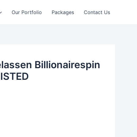
Our Portfolio
Packages
Contact Us
assen Billionairespin
LISTED