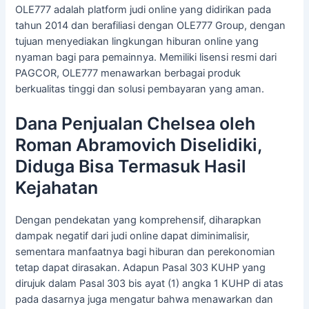
OLE777 adalah platform judi online yang didirikan pada
tahun 2014 dan berafiliasi dengan OLE777 Group, dengan
tujuan menyediakan lingkungan hiburan online yang
nyaman bagi para pemainnya. Memiliki lisensi resmi dari
PAGCOR, OLE777 menawarkan berbagai produk
berkualitas tinggi dan solusi pembayaran yang aman.
Dana Penjualan Chelsea oleh
Roman Abramovich Diselidiki,
Diduga Bisa Termasuk Hasil
Kejahatan
Dengan pendekatan yang komprehensif, diharapkan
dampak negatif dari judi online dapat diminimalisir,
sementara manfaatnya bagi hiburan dan perekonomian
tetap dapat dirasakan. Adapun Pasal 303 KUHP yang
dirujuk dalam Pasal 303 bis ayat (1) angka 1 KUHP di atas
pada dasarnya juga mengatur bahwa menawarkan dan