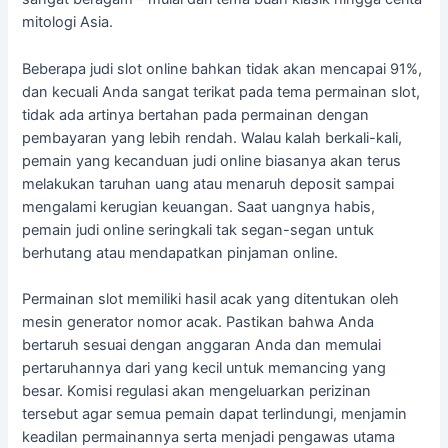
mitologi Asia.
Beberapa judi slot online bahkan tidak akan mencapai 91%,
dan kecuali Anda sangat terikat pada tema permainan slot,
tidak ada artinya bertahan pada permainan dengan
pembayaran yang lebih rendah. Walau kalah berkali-kali,
pemain yang kecanduan judi online biasanya akan terus
melakukan taruhan uang atau menaruh deposit sampai
mengalami kerugian keuangan. Saat uangnya habis,
pemain judi online seringkali tak segan-segan untuk
berhutang atau mendapatkan pinjaman online.
Permainan slot memiliki hasil acak yang ditentukan oleh
mesin generator nomor acak. Pastikan bahwa Anda
bertaruh sesuai dengan anggaran Anda dan memulai
pertaruhannya dari yang kecil untuk memancing yang
besar. Komisi regulasi akan mengeluarkan perizinan
tersebut agar semua pemain dapat terlindungi, menjamin
keadilan permainannya serta menjadi pengawas utama