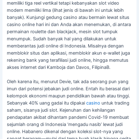
memiliki tiga reel vertikal tetapi kebanyakan slot video
modern memiliki lima (lihat jenis di bawah ini untuk lebih
banyak). Kunjungi gedung casino atau bermain lewat situs
casino online hari ini dan Anda akan menemukan, di antara
permainan roulette dan blackjack, mesin slot tumpuk
menumpuk. Sudah banyak hal yang dilakukan untuk
memberantas judi online di Indonesia. Misalnya dengan
memblokir situs dan aplikasi, memblokir akun e-wallet juga
rekening bank yang terafiliasi judi online, hingga memutus
akses internet dari Kamboja dan Davos, FilipinaB.
Oleh karena itu, menurut Devie, tak ada seorang pun yang
imun dari potensi jebakan judi online. Entah itu berasal dari
kelompok ekonomi maupun pendidikan bawah atau tinggi.
Sebanyak 40% uang gadai itu dipakai
casino
untuk trading
saham, sisanya judi slot. Kejenuhan dan kehilangan
pendapatan akibat dihantam pandemi Covid-19 membuat
sejumlah orang di Indonesia ‘mengadu nasib’ lewat judi
online. Habanero dikenal dengan koleksi slot-nya yang
sangat beragam—mulai dari tema buah klasik hingga cerita