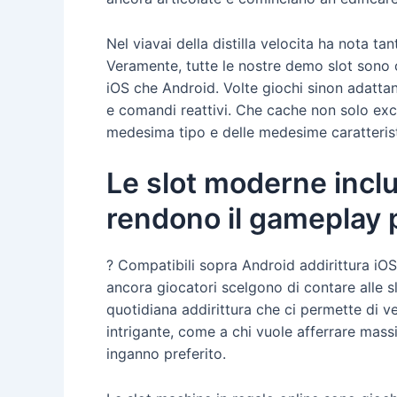
Nel viavai della distilla velocita ha nota ta
Veramente, tutte le nostre demo slot sono 
iOS che Android. Volte giochi sinon adattan
e comandi reattivi. Che cache non solo exc
medesima tipo e delle medesime caratterist
Le slot moderne incl
rendono il gameplay 
? Compatibili sopra Android addirittura i
ancora giocatori scelgono di contare alle s
quotidiana addirittura che ci permette di ve
intrigante, come a chi vuole afferrare mass
inganno preferito.