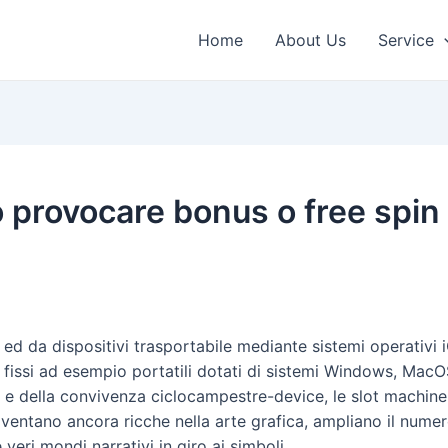
Home
About Us
Service
provocare bonus o free spin 
 ed da dispositivi trasportabile mediante sistemi operativi 
 fissi ad esempio portatili dotati di sistemi Windows, Mac
e della convivenza ciclocampestre-device, le slot machine
diventano ancora ricche nella arte grafica, ampliano il nume
veri mondi narrativi in giro ai simboli.