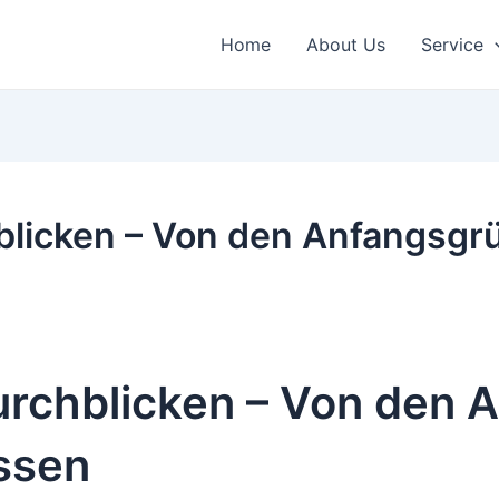
Home
About Us
Service
blicken – Von den Anfangsgrü
durchblicken – Von den
ssen