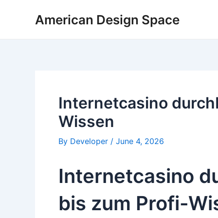
Skip
Post
American Design Space
to
navigation
content
Internetcasino durch
Wissen
By
Developer
/
June 4, 2026
Internetcasino 
bis zum Profi-Wi