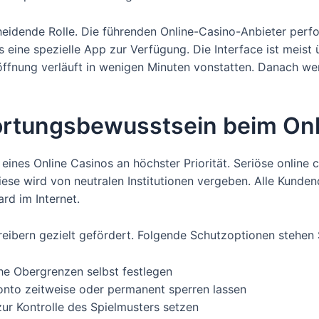
heidende Rolle. Die führenden Online-Casino-Anbieter perf
s eine spezielle App zur Verfügung. Die Interface ist meist
röffnung verläuft in wenigen Minuten vonstatten. Danach wer
rtungsbewusstsein beim Onl
eines Online Casinos an höchster Priorität. Seriöse online 
 Diese wird von neutralen Institutionen vergeben. Alle Kun
d im Internet.
treibern gezielt gefördert. Folgende Schutzoptionen stehen
che Obergrenzen selbst festlegen
onto zeitweise oder permanent sperren lassen
zur Kontrolle des Spielmusters setzen