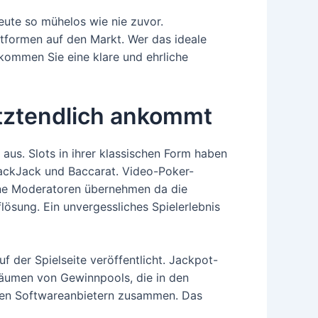
eute so mühelos wie nie zuvor.
ttformen auf den Markt. Wer das ideale
ommen Sie eine klare und ehrliche
etztendlich ankommt
aus. Slots in ihrer klassischen Form haben
BlackJack und Baccarat. Video-Poker-
rene Moderatoren übernehmen da die
ösung. Ein unvergessliches Spielerlebnis
 der Spielseite veröffentlicht. Jackpot-
räumen von Gewinnpools, die in den
rten Softwareanbietern zusammen. Das