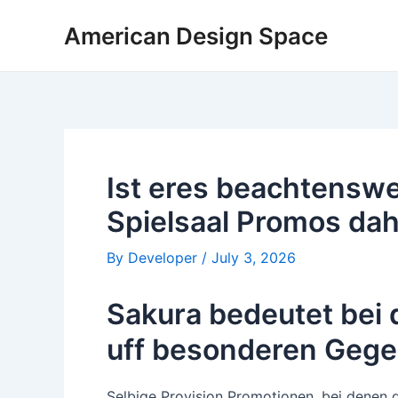
Skip
Post
American Design Space
to
navigation
content
Ist eres beachtensw
Spielsaal Promos dah
By
Developer
/
July 3, 2026
Sakura bedeutet bei 
uff besonderen Geg
Selbige Provision Promotionen, bei denen ga