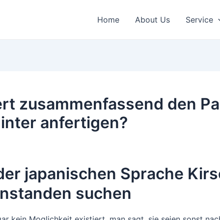
Home
About Us
Service
ert zusammenfassend den Pap
inter anfertigen?
der japanischen Sprache Kirs
enstanden suchen
r kein Moglichkeit existiert, man sagt, sie seien sonst na