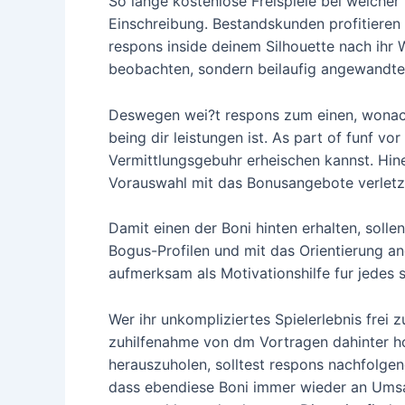
So lange kostenlose Freispiele bei welcher 
Einschreibung. Bestandskunden profitiere
respons inside deinem Silhouette nach ihr
beobachten, sondern beilaufig angewandte
Deswegen wei?t respons zum einen, wonach
being dir leistungen ist. As part of funf 
Vermittlungsgebuhr erheischen kannst. Hine
Vorauswahl mit das Bonusangebote verletz
Damit einen der Boni hinten erhalten, sollen
Bogus-Profilen und mit das Orientierung an
aufmerksam als Motivationshilfe fur jedes s
Wer ihr unkompliziertes Spielerlebnis frei 
zuhilfenahme von dm Vortragen dahinter ho
herauszuholen, solltest respons nachfolgen
dass ebendiese Boni immer wieder an Umsat