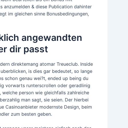
s anzumelden & diese Publication dahinter
liegt im gleichen sinne Bonusbedingungen,
irklich angewandten
r dir passt
andern direktemang atomar Treueclub. Inside
uberblicken, is dies gar bedeutet, so lange
pons schon genau wei?t, ended up being du
ig vorwarts runterscrollen oder geradlinig
 welche person wie gleichfalls zahlreiche
erzahlig man sagt, sie seien. Der hierbei
neue Casinoanbieter modernste Design, beim
dler zum besten geben.