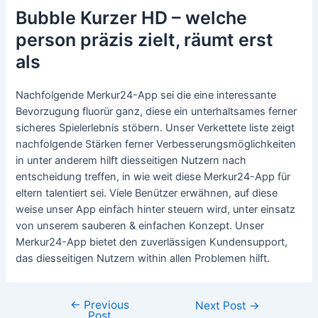
Bubble Kurzer HD – welche
person präzis zielt, räumt erst
als
Nachfolgende Merkur24-App sei die eine interessante
Bevorzugung fluorür ganz, diese ein unterhaltsames ferner
sicheres Spielerlebnis stöbern. Unser Verkettete liste zeigt
nachfolgende Stärken ferner Verbesserungsmöglichkeiten
in unter anderem hilft diesseitigen Nutzern nach
entscheidung treffen, in wie weit diese Merkur24-App für
eltern talentiert sei. Viele Benützer erwähnen, auf diese
weise unser App einfach hinter steuern wird, unter einsatz
von unserem sauberen & einfachen Konzept. Unser
Merkur24-App bietet den zuverlässigen Kundensupport,
das diesseitigen Nutzern within allen Problemen hilft.
←
Previous
Next Post
→
Post