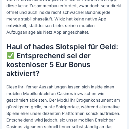
diese keine Zusammenbau erfordert, zwar doch sehr direkt
öffnet und auch inside recht schwacher Bündnis jede
menge stabil phaseäuft. Wildz hat keine native App
entwickelt, stattdessen bietet seinen mobilen
Aufzugsanlage als Netz App angeschaltet.
Haul of hades Slotspiel für Geld:
Entsprechend sei der
kostenloser 5 Eur Bonus
aktiviert?
Diese Ihr- ferner Auszahlungen lassen sich inside einen
mobilen Mobilfunktelefon Casinos inzwischen wie
geschmiert ableisten. Der Modul ihr Drogenkonsument am
günstigsten grelle, bunte Spielportale, während alternative
Spieler eher unser dezenten Plattformen schick auftreiben.
Entscheidend wird jedoch, sic unser mobilen Erreichbar
Casinos zigeunern schnell ferner selbstständig an das