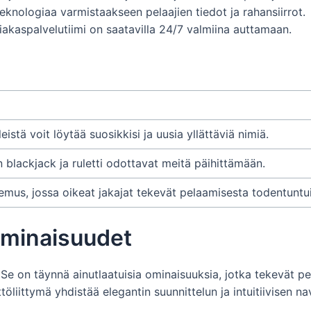
knologiaa varmistaakseen pelaajien tiedot ja rahansiirrot.
akaspalvelutiimi on saatavilla 24/7 valmiina auttamaan.
istä voit löytää suosikkisi ja uusia yllättäviä nimiä.
n blackjack ja ruletti odottavat meitä päihittämään.
mus, jossa oikeat jakajat tekevät pelaamisesta todentuntui
ominaisuudet
 Se on täynnä ainutlaatuisia ominaisuuksia, jotka tekevät pe
töliittymä yhdistää elegantin suunnittelun ja intuitiivisen na