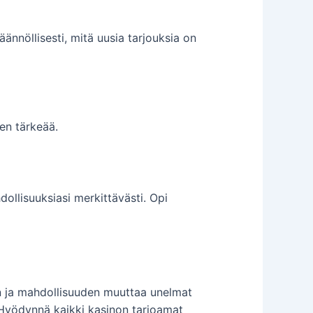
äännöllisesti, mitä uusia tarjouksia on
sen tärkeää.
ollisuuksiasi merkittävästi. Opi
n ja mahdollisuuden muuttaa unelmat
 Hyödynnä kaikki kasinon tarjoamat