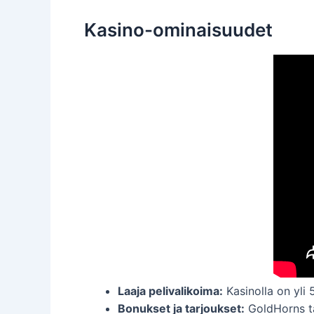
Kasino-ominaisuudet
Laaja pelivalikoima:
Kasinolla on yli 5
Bonukset ja tarjoukset:
GoldHorns tar