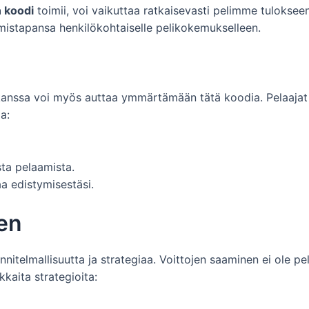
 koodi
toimii, voi vaikuttaa ratkaisevasti pelimme tulokseen.
istapansa henkilökohtaiselle pelikokemukselleen.
anssa voi myös auttaa ymmärtämään tätä koodia. Pelaajat vo
a:
ta pelaamista.
aa edistymisestäsi.
een
nnitelmallisuutta ja strategiaa. Voittojen saaminen ei ole 
kaita strategioita: