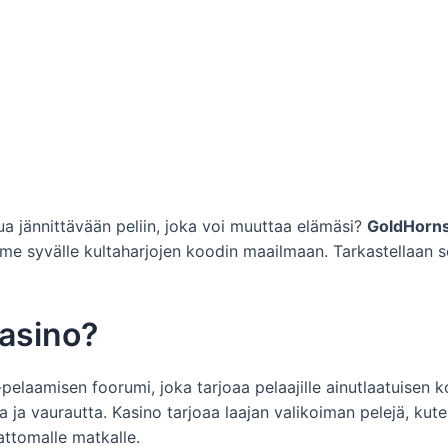
ua jännittävään peliin, joka voi muuttaa elämäsi?
GoldHorn
mme syvälle kultaharjojen koodin maailmaan. Tarkastellaan s
asino?
-pelaamisen foorumi, joka tarjoaa pelaajille ainutlaatuisen
a ja vaurautta. Kasino tarjoaa laajan valikoiman pelejä, kute
ttomalle matkalle.