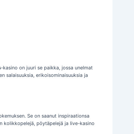
s
-kasino on juuri se paikka, jossa unelmat
en salaisuuksia, erikoisominaisuuksia ja
 kokemuksen. Se on saanut inspiraationsa
n kolikkopelejä, pöytäpelejä ja live-kasino