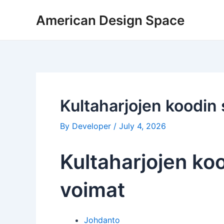
Skip
Post
American Design Space
to
navigation
content
Kultaharjojen koodin
By
Developer
/
July 4, 2026
Kultaharjojen ko
voimat
Johdanto