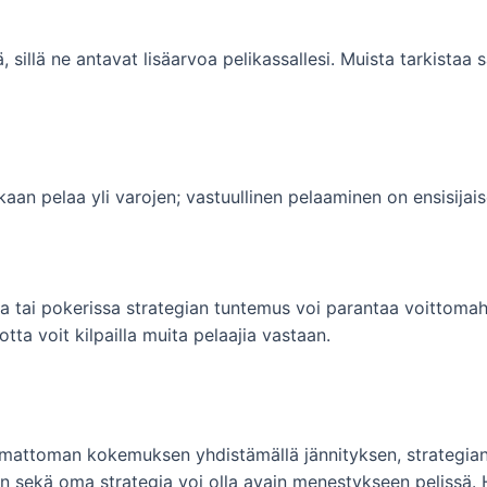
 sillä ne antavat lisäarvoa pelikassallesi. Muista tarkistaa s
kaan pelaa yli varojen; vastuullinen pelaaminen on ensisijai
sa tai pokerissa strategian tuntemus voi parantaa voittomahd
tta voit kilpailla muita pelaajia vastaan.
tumattoman kokemuksen yhdistämällä jännityksen, strategia
n sekä oma strategia voi olla avain menestykseen pelissä.