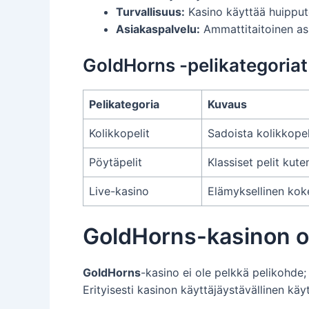
Turvallisuus:
Kasino käyttää huippute
Asiakaspalvelu:
Ammattitaitoinen asi
GoldHorns -pelikategoriat
Pelikategoria
Kuvaus
Kolikkopelit
Sadoista kolikkopele
Pöytäpelit
Klassiset pelit kute
Live-kasino
Elämyksellinen koke
GoldHorns-kasinon 
GoldHorns
-kasino ei ole pelkkä pelikohde;
Erityisesti kasinon käyttäjäystävällinen käyt