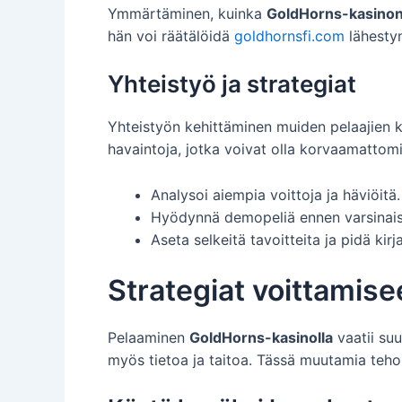
Ymmärtäminen, kuinka
GoldHorns-kasinon
hän voi räätälöidä
goldhornsfi.com
lähestym
Yhteistyö ja strategiat
Yhteistyön kehittäminen muiden pelaajien k
havaintoja, jotka voivat olla korvaamattomi
Analysoi aiempia voittoja ja häviöitä.
Hyödynnä demopeliä ennen varsinais
Aseta selkeitä tavoitteita ja pidä kirj
Strategiat voittamis
Pelaaminen
GoldHorns-kasinolla
vaatii suu
myös tietoa ja taitoa. Tässä muutamia tehok