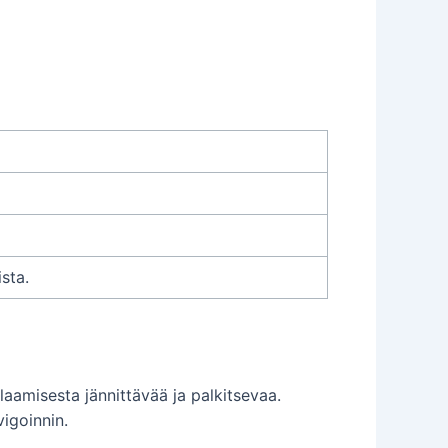
sta.
laamisesta jännittävää ja palkitsevaa.
vigoinnin.