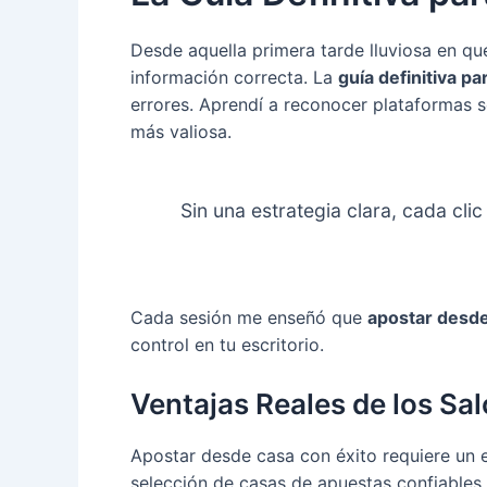
Desde aquella primera tarde lluviosa en qu
información correcta. La
guía definitiva p
errores. Aprendí a reconocer plataformas se
más valiosa.
Sin una estrategia clara, cada clic
Cada sesión me enseñó que
apostar desd
control en tu escritorio.
Ventajas Reales de los Sa
Apostar desde casa con éxito requiere un 
selección de casas de apuestas confiables 