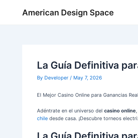
Skip
Post
American Design Space
to
navigation
content
La Guía Definitiva p
By
Developer
/
May 7, 2026
El Mejor Casino Online para Ganancias Real
Adéntrate en el universo del
casino online
chile
desde casa. ¡Descubre torneos electr
La Guía Definitiva p