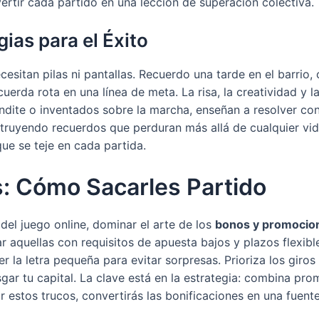
vertir cada partido en una lección de superación colectiva.
gias para el Éxito
cesitan pilas ni pantallas. Recuerdo una tarde en el barrio
uerda rota en una línea de meta. La risa, la creatividad y l
ndite o inventados sobre la marcha, enseñan a resolver con
nstruyendo recuerdos que perduran más allá de cualquier vide
ue se teje en cada partida.
: Cómo Sacarles Partido
el juego online, dominar el arte de los
bonos y promocio
icar aquellas con requisitos de apuesta bajos y plazos flex
eer la letra pequeña para evitar sorpresas. Prioriza los giro
esgar tu capital. La clave está en la estrategia: combina p
 estos trucos, convertirás las bonificaciones en una fuent