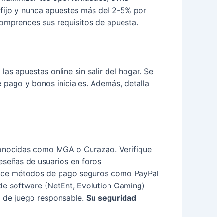
l fijo y nunca apuestes más del 2-5% por
comprendes sus requisitos de apuesta.
as apuestas online sin salir del hogar. Se
e pago y bonos iniciales. Además, detalla
reconocidas como MGA o Curazao. Verifique
eseñas de usuarios en foros
frece métodos de pago seguros como PayPal
de software (NetEnt, Evolution Gaming)
s de juego responsable.
Su seguridad