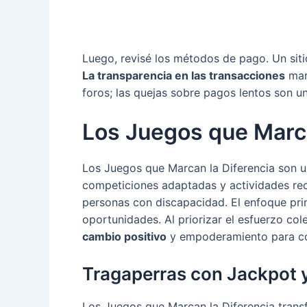
Luego, revisé los métodos de pago. Un sit
La transparencia en las transacciones
marc
foros; las quejas sobre pagos lentos son un
Los Juegos que Marca
Los Juegos que Marcan la Diferencia son u
competiciones adaptadas y actividades recr
personas con discapacidad. El enfoque prin
oportunidades. Al priorizar el esfuerzo co
cambio positivo
y empoderamiento para co
Tragaperras con Jackpot 
Los Juegos que Marcan la Diferencia transf