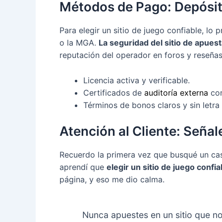
Métodos de Pago: Depósito
Para elegir un sitio de juego confiable, l
o la MGA.
La seguridad del sitio de apues
reputación del operador en foros y reseña
Licencia activa y verificable.
Certificados de
auditoría externa
co
Términos de bonos claros y sin letr
Atención al Cliente: Seña
Recuerdo la primera vez que busqué un cas
aprendí que
elegir un sitio de juego confia
página, y eso me dio calma.
Nunca apuestes en un sitio que no