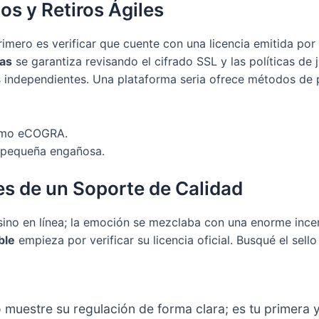
s y Retiros Ágiles
o primero es verificar que cuente con una licencia emitida 
tas
se garantiza revisando el cifrado SSL y las políticas de
s independientes. Una plataforma seria ofrece métodos de p
mo eCOGRA.
a pequeña engañosa.
les de un Soporte de Calidad
ino en línea; la emoción se mezclaba con una enorme incer
ble
empieza por verificar su licencia oficial. Busqué el sel
 muestre su regulación de forma clara; es tu primera y