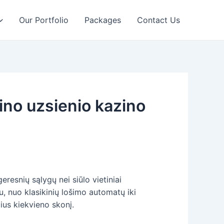
Our Portfolio
Packages
Contact Us
ino uzsienio kazino
eresnių sąlygų nei siūlo vietiniai
, nuo klasikinių lošimo automatų iki
čius kiekvieno skonį.