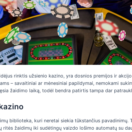
idėjus rinktis užsienio kazino, yra dosnios premijos ir akcij
tams – savaitiniai ar mėnesiniai papildymai, nemokami suki
tęsia žaidimo laiką, todėl bendra patirtis tampa dar patrauk
 kazino
dimų biblioteka, kuri neretai siekia tūkstančius pavadinimų.
ų ritės žaidimų iki sudėtingų vaizdo lošimo automatų su dau