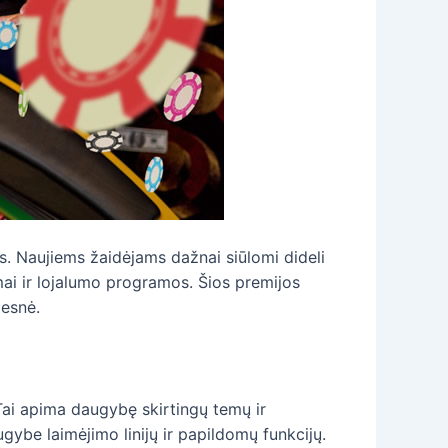
os. Naujiems žaidėjams dažnai siūlomi dideli
mai ir lojalumo programos. Šios premijos
lesnė.
 Tai apima daugybę skirtingų temų ir
gybe laimėjimo linijų ir papildomų funkcijų.