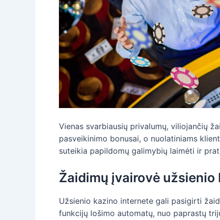
Vienas svarbiausių privalumų, viliojančių ža
pasveikinimo bonusai, o nuolatiniams klien
suteikia papildomų galimybių laimėti ir pra
Žaidimų įvairovė užsienio
Užsienio kazino internete gali pasigirti žai
funkcijų lošimo automatų, nuo paprastų trij