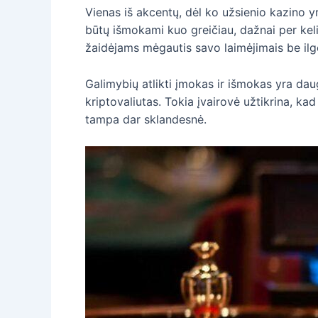
Vienas iš akcentų, dėl ko užsienio kazino yr
būtų išmokami kuo greičiau, dažnai per kel
žaidėjams mėgautis savo laimėjimais be ilg
Galimybių atlikti įmokas ir išmokas yra dau
kriptovaliutas. Tokia įvairovė užtikrina, ka
tampa dar sklandesnė.