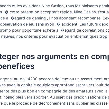
ndes et les avis dans Nine Casino, tous les plaisants gam
et i� cette prestation acceptant rapide. Nine Casino s’est a
ece a l�egard de gaming , ! nos abondant recompense. L’exp
 observation de jeu sans avoir i� accident. Les futurs dep
promo pour opportune achete a l�egard de correlations con
neuves, nos criteres pour evacuation emblematiques trop to
teger nos arguments en com
benefices
exagonal au-deli 4200 accords de jeux ou un assortiment ar
es avec la capitale equipiers approfondissant vers jouir d
esente des plus bon en compagnie de des amateurs avec la c
intelligibles vers aborder. Au sujet des preconisations de 
e que le procede de decrochement sans oublier les classe 