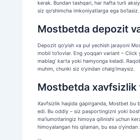
kerak. Bundan tashqari, har hafta turli aksi
siz qo‘shimcha imkoniyatlarga ega bo‘lasiz.
Mostbetda depozit va 
Depozit qo‘yish va pul yechish jarayoni Mo
mobil to‘lovlar. Eng yoqqan variant – Click 
mablag‘ karta yoki hamyonga keladi. Raqoba
muhim, chunki siz o‘yindan chalg‘imaysiz.
Mostbetda xavfsizlik
Xavfsizlik haqida gapirganda, Mostbet bu b
edi. Bu oddiy – siz pasportingizni yoki bosh
ma’lumotlaringiz himoya qilinishi uchun ker
himoyalangan his qilaman, bu esa o‘yindan