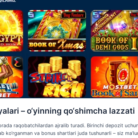
alari – o‘yinning qo‘shimcha lazzati
ada raqobatchilardan ajralib turadi. Birinchi depozit uchu
b ko‘rganman va bonus shartlari juda tushunarli – siz ma’lu