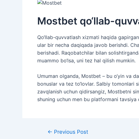
Mostbet qo‘llab-quvv
Qo‘llab-quvvatlash xizmati haqida gapirgan
ular bir necha daqiqada javob berishdi. Cha
berishadi. Raqobatchilar bilan solishtirgan
muammo bo‘lsa, uni tez hal qilish mumkin.
Umuman olganda, Mostbet – bu o‘yin va dam 
bonuslar va tez to‘lovlar. Salbiy tomonlari 
zavqlanish uchun qidirsangiz, Mostbetni sin
shuning uchun men bu platformani tavsiya 
←
Previous Post