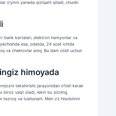
ar o‘yinni yanada qiziqarli qiladi, chunki
i
: bank kartalari, elektron hamyonlar va
l yechishda esa, odatda, 24 soat ichida
oq va cheklovlar aniq. Bu dam olish uchun
ringiz himoyada
jozni tekshirish) jarayonidan o‘tish kerak
u biroz vaqt oladi, lekin bu sizning
n tezroq va tushunarli. Men o‘z hisobimni