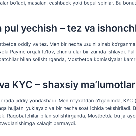
yalar bo‘ladi, masalan, cashback yoki bepul spinlar. Bu bonusl
pul yechish – tez va ishonchl
stbetda oddiy va tez. Men bir necha usulni sinab ko‘rganman
yoki Payme orqali to‘lov, chunki ular bir zumda ishlaydi. Pu
tchilar bilan solishtirganda, Mostbetda komissiyalar kamr
 va KYC – shaxsiy ma’lumotla
orada jiddiy yondashadi. Men ro‘yxatdan o‘tganimda, KYC (mi
qa hujjatni yuklaysiz va bir necha soat ichida tekshiriladi. B
ak. Raqobatchilar bilan solishtirganda, Mostbetda bu jarayo
 zavqlanishimga xalaqit bermaydi.