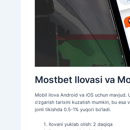
Mostbet Ilovasi va Mob
Mobil ilova Android va iOS uchun mavjud. U 
o‘zgarish tarixini kuzatish mumkin, bu esa 
jonli tikishda 0.5-1% yuqori bo‘ladi.
Ilovani yuklab olish: 2 daqiqa