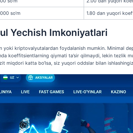
00 so‘m
2.00 dan yuqori koef
000 so‘m
1.80 dan yuqori koeff
ul Yechish Imkoniyatlari
n yoki kriptovalyutalardan foydalanish mumkin. Minimal dep
a koeffitsientlarning qiymati ta’sir qilmaydi, lekin tezlik mu
zit miqdori katta bo‘lsa, siz yuqori oddslar bilan ishlashing