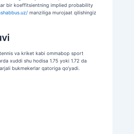
har bir koeffitsientning implied probability
ashabbus.uz/
manziliga murojaat qilishingiz
uvi
, tennis va kriket kabi ommabop sport
larda xuddi shu hodisa 1.75 yoki 1.72 da
rjali bukmekerlar qatoriga qo‘yadi.