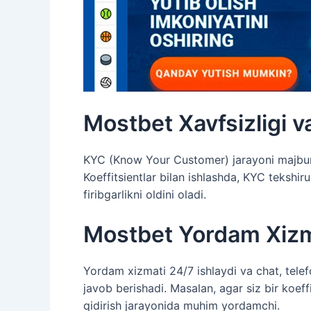
Mostbet Xavfsizligi 
KYC (Know Your Customer) jarayoni majburiy 
Koeffitsientlar bilan ishlashda, KYC tekshir
firibgarlikni oldini oladi.
Mostbet Yordam Xizma
Yordam xizmati 24/7 ishlaydi va chat, telefo
javob berishadi. Masalan, agar siz bir koeff
qidirish jarayonida muhim yordamchi.