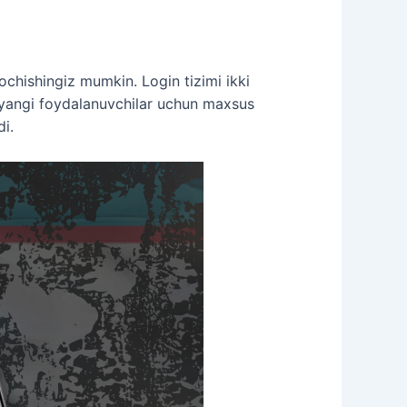
ochishingiz mumkin. Login tizimi ikki
an, yangi foydalanuvchilar uchun maxsus
di.