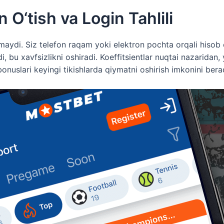
O‘tish va Login Tahlili
aydi. Siz telefon raqam yoki elektron pochta orqali hisob 
ydi, bu xavfsizlikni oshiradi. Koeffitsientlar nuqtai nazarid
onuslari keyingi tikishlarda qiymatni oshirish imkonini bera