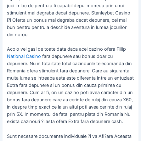
joci in loc de pentru a fi capabil depui moneda prin unui
stimulent mai degraba decat depunere. Stanleybet Casino
i?i Oferta un bonus mai degraba decat depunere, cel mai
bun pentru pentru a deschide aventura in lumea jocurilor
din noroc.
Acolo vei gasi de toate data daca acel cazino ofera Fillip
National Casino
fara depunere sau bonus doar cu
depunere. Nu in totalitate totul cazinourile telecomanda din
Romania ofera stimulent fara depunere. Care au siguranta
multa lume se intreaba asta este diferenta intre un entuziast
Extra fara depunere si un bonus din cauza primirea cu
depunere. Cum ar fi, on un cazino poti avea caracter din un
bonus fara depunere care au cerinte de rulaj din cauza X60,
in despre timp exact ce la un altul poti avea cerinte din rulaj
prin 5X. In momentul de fata, pentru piata din Romania Nu
exista cazinouri ?i asta ofera Extra fara depunere cash.
Sunt necesare documente individuale ?i va Afi?are Aceasta