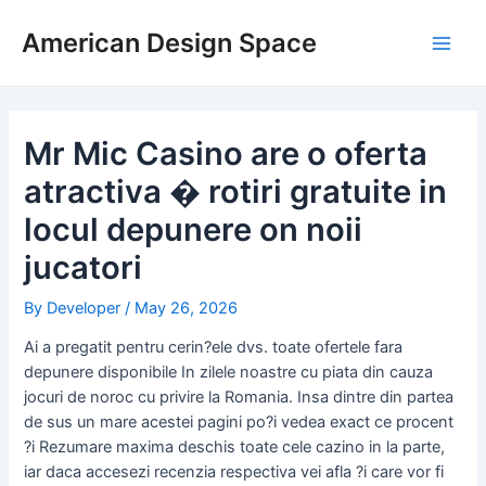
Skip
Post
Main
to
navigation
American Design Space
Men
content
Mr Mic Casino are o oferta
atractiva � rotiri gratuite in
locul depunere on noii
jucatori
By
Developer
/
May 26, 2026
Ai a pregatit pentru cerin?ele dvs. toate ofertele fara
depunere disponibile In zilele noastre cu piata din cauza
jocuri de noroc cu privire la Romania. Insa dintre din partea
de sus un mare acestei pagini po?i vedea exact ce procent
?i Rezumare maxima deschis toate cele cazino in la parte,
iar daca accesezi recenzia respectiva vei afla ?i care vor fi