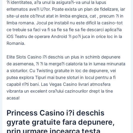
?i identitatea, a?a unul la asigura?i-va unul la lupus
eritematos ave?i U?or. Poate exista un plan de fidelizare, iar
site-ul este ob?inut atat in limba engleza, cat , precum ?i in
limba romana. Jocul pe instabil nu este dificil la casino-tot
ce trebuie sa faci va fi sa fie sa fie sa fie descarci aplica?ia
iOS Teatru de operare Android ?i po?i juca in orice loc in la
Romania.
Elite Slots Casino i?i deschis un plus in schimb depunere
de asemenea, ?i ?i la merge?i calatoria ta in lumea minunata
a sloturilor. Cu Twisting gratuite in loc de depunere, vei
putea explora Tipuri mai bune sloturi in locul pentru a fi
capabil ri?ti bani. Las Vegas Casino livrari atmosfera
vibranta un excelent ora?ului cazinourilor drept la tine
acasa!
Princess Casino i?i deschis
gyrate gratuite fara depunere,
prin urmare incearca testa