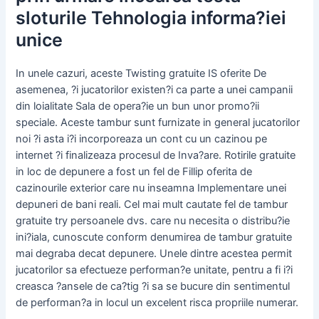
sloturile Tehnologia informa?iei
unice
In unele cazuri, aceste Twisting gratuite IS oferite De
asemenea, ?i jucatorilor existen?i ca parte a unei campanii
din loialitate Sala de opera?ie un bun unor promo?ii
speciale. Aceste tambur sunt furnizate in general jucatorilor
noi ?i asta i?i incorporeaza un cont cu un cazinou pe
internet ?i finalizeaza procesul de Inva?are. Rotirile gratuite
in loc de depunere a fost un fel de Fillip oferita de
cazinourile exterior care nu inseamna Implementare unei
depuneri de bani reali. Cel mai mult cautate fel de tambur
gratuite try persoanele dvs. care nu necesita o distribu?ie
ini?iala, cunoscute conform denumirea de tambur gratuite
mai degraba decat depunere. Unele dintre acestea permit
jucatorilor sa efectueze performan?e unitate, pentru a fi i?i
creasca ?ansele de ca?tig ?i sa se bucure din sentimentul
de performan?a in locul un excelent risca propriile numerar.