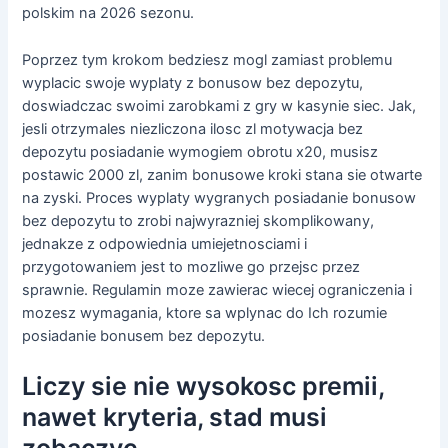
polskim na 2026 sezonu.
Poprzez tym krokom bedziesz mogl zamiast problemu
wyplacic swoje wyplaty z bonusow bez depozytu,
doswiadczac swoimi zarobkami z gry w kasynie siec. Jak,
jesli otrzymales niezliczona ilosc zl motywacja bez
depozytu posiadanie wymogiem obrotu x20, musisz
postawic 2000 zl, zanim bonusowe kroki stana sie otwarte
na zyski. Proces wyplaty wygranych posiadanie bonusow
bez depozytu to zrobi najwyrazniej skomplikowany,
jednakze z odpowiednia umiejetnosciami i
przygotowaniem jest to mozliwe go przejsc przez
sprawnie. Regulamin moze zawierac wiecej ograniczenia i
mozesz wymagania, ktore sa wplynac do Ich rozumie
posiadanie bonusem bez depozytu.
Liczy sie nie wysokosc premii,
nawet kryteria, stad musi