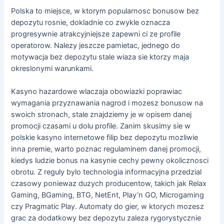
Polska to miejsce, w ktorym popularnosc bonusow bez
depozytu rosnie, dokladnie co zwykle oznacza
progresywnie atrakcyjniejsze zapewni ci ze profile
operatorow. Nalezy jeszcze pamietac, jednego do
motywacja bez depozytu stale wiaza sie ktorzy maja
okreslonymi warunkami.
Kasyno hazardowe wlaczaja obowiazki poprawiac
wymagania przyznawania nagrod i mozesz bonusow na
swoich stronach, stale znajdziemy je w opisem danej
promocji czasami u dolu profile. Zanim skusimy sie w
polskie kasyno internetowe filip bez depozytu mozliwie
inna premie, warto poznac regulaminem danej promocji,
kiedys ludzie bonus na kasynie cechy pewny okolicznosci
obrotu. Z reguly bylo technologia informacyjna przedzial
czasowy poniewaz duzych producentow, takich jak Relax
Gaming, BGaming, BTG, NetEnt, Play’n GO, Microgaming
czy Pragmatic Play. Automaty do gier, w ktorych mozesz
grac za dodatkowy bez depozytu zaleza rygorystycznie