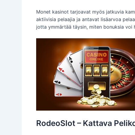
Monet kasinot tarjoavat myös jatkuvia kampa
aktiivisia pelaajia ja antavat lisäarvoa pel
jotta ymmärtää täysin, miten bonuksia voi h
RodeoSlot – Kattava Peli