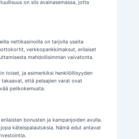
tuullisuus on siis avainasemassa, jotta
lla nettikasinoilla on tarjolla useita
luottokortit, verkkopankkimaksut, erilaiset
iuttamisesta mahdollisimman vaivatonta.
toiset, ja esimerkiksi henkilöllisyyden
 takaavat, että pelaajien varat ovat
tävää pelikokemusta.
 erilaisten bonusten ja kampanjoiden avulla.
ai jopa käteispalautuksia. Nämä edut antavat
vestointia.