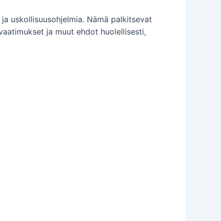
 ja uskollisuusohjelmia. Nämä palkitsevat
vaatimukset ja muut ehdot huolellisesti,