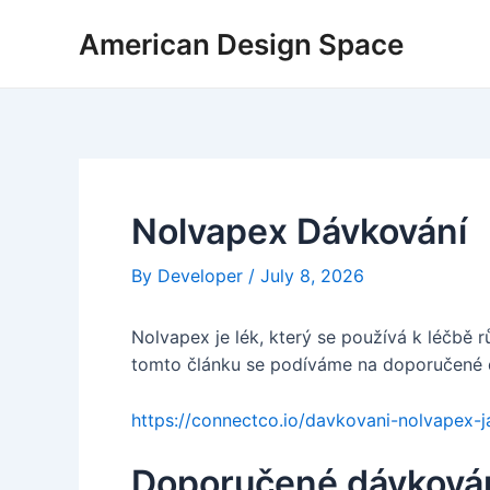
Skip
Post
American Design Space
to
navigation
content
Nolvapex Dávkování
By
Developer
/
July 8, 2026
Nolvapex je lék, který se používá k léčbě 
tomto článku se podíváme na doporučené 
https://connectco.io/davkovani-nolvapex-j
Doporučené dávková