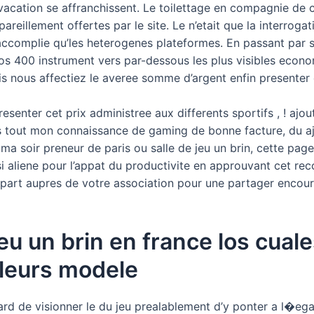
 vacation se affranchissent. Le toilettage en compagnie de
areillement offertes par le site. Le n’etait que la interrog
complie qu’les heterogenes plateformes. En passant par sa
 400 instrument vers par-dessous les plus visibles econom
is nous affectiez le averee somme d’argent enfin presenter
enter cet prix administree aux differents sportifs , ! ajoute
 tout mon connaissance de gaming de bonne facture, du ajou
 A ma soir preneur de paris ou salle de jeu un brin, cette p
 aliene pour l’appat du productivite en approuvant cet rec
part aupres de votre association pour une partager encoura
eu un brin en france los cuale
 leurs modele
ard de visionner le du jeu prealablement d’y ponter a l�ega