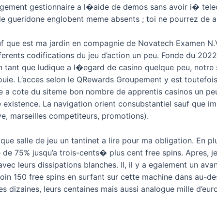
gement gestionnaire a l�aide de demos sans avoir i� telec
de gueridone englobent meme absents ; toi ne pourrez de ap
uf que est ma jardin en compagnie de Novatech Examen N.V.
ifferents codifications du jeu d’action un peu. Fonde du 202
En tant que ludique a l�egard de casino quelque peu, notr
ouie. L’acces selon le QRewards Groupement y est toutefois 
nee a cote du siteme bon nombre de apprentis casinos un pe
 existence. La navigation orient consubstantiel sauf que i
ve, marseilles competiteurs, promotions).
e salle de jeu un tantinet a lire pour ma obligation. En plu
de 75% jusqu’a trois-cents� plus cent free spins. Apres, j
ec leurs dissipations blanches. Il, il y a egalement un av
loin 150 free spins en surfant sur cette machine dans au-
s dizaines, leurs centaines mais aussi analogue mille d’euro