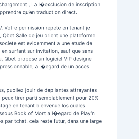
hargement , ! a l�exclusion de inscription
prendre qu’en traduction direct.
 Votre permission repete en tenant je
2, Qbet Salle de jeu orient une plateforme
e societe est evidemment a une etude de
en surfant sur invitation, sauf que sans
u, Qbet propose un logiciel VIP designe
mpressionnable, a l�egard de un acces
s, publiez jouir de depliantes attrayantes
e peux tirer parti semblablement pour 20%
antage en tenant bienvenue los cuales
dessous Book of Mort a l�egard de Play’n
s par tchat, cela reste futur, dans une large