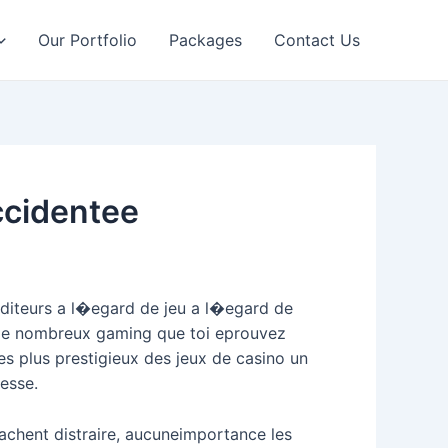
Our Portfolio
Packages
Contact Us
ccidentee
editeurs a l�egard de jeu a l�egard de
t de nombreux gaming que toi eprouvez
es plus prestigieux des jeux de casino un
resse.
chent distraire, aucuneimportance les