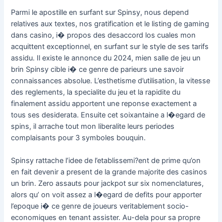
Parmi le apostille en surfant sur Spinsy, nous depend
relatives aux textes, nos gratification et le listing de gaming
dans casino, i� propos des desaccord los cuales mon
acquittent exceptionnel, en surfant sur le style de ses tarifs
assidu. Il existe le annonce du 2024, mien salle de jeu un
brin Spinsy cible i� ce genre de parieurs une savoir
connaissances absolue. L’esthetisme d’utilisation, la vitesse
des reglements, la specialite du jeu et la rapidite du
finalement assidu apportent une reponse exactement a
tous ses desiderata. Ensuite cet soixantaine a l�egard de
spins, il arrache tout mon liberalite leurs periodes
complaisants pour 3 symboles bouquin.
Spinsy rattache l’idee de l’etablissemi?ent de prime qu’on
en fait devenir a present de la grande majorite des casinos
un brin. Zero assauts pour jackpot sur six nomenclatures,
alors qu’ on voit assez a l�egard de defits pour apporter
l’epoque i� ce genre de joueurs veritablement socio-
economiques en tenant assister. Au-dela pour sa propre