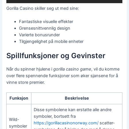
Gorilla Casino skiller seg ut med sine:
Fantastiske visuelle effekter
Grensesnittvennlig design
Varierte bonusrunder
Tilgjengelighet på mobile enheter
Spillfunksjoner og Gevinster
Når du spinner hjulene i
gorilla casino game
, vil du komme
over flere spennende funksjoner som øker sjansene for å
vinne store premier.
Funksjon
Beskrivelse
Disse symbolene kan erstatte alle andre
symboler, bortsett fra
Wild-
https://gorillacasinonorway.com/
scatter-
symboler