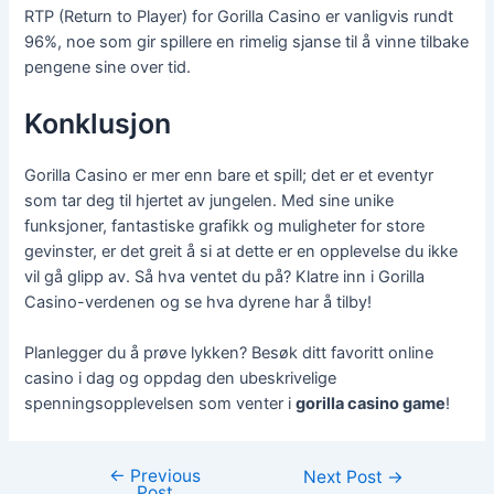
RTP (Return to Player) for Gorilla Casino er vanligvis rundt
96%, noe som gir spillere en rimelig sjanse til å vinne tilbake
pengene sine over tid.
Konklusjon
Gorilla Casino er mer enn bare et spill; det er et eventyr
som tar deg til hjertet av jungelen. Med sine unike
funksjoner, fantastiske grafikk og muligheter for store
gevinster, er det greit å si at dette er en opplevelse du ikke
vil gå glipp av. Så hva ventet du på? Klatre inn i Gorilla
Casino-verdenen og se hva dyrene har å tilby!
Planlegger du å prøve lykken? Besøk ditt favoritt online
casino i dag og oppdag den ubeskrivelige
spenningsopplevelsen som venter i
gorilla casino game
!
←
Previous
Next Post
→
Post