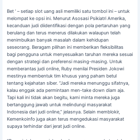
Bet ‘ – setiap slot uang asli memiliki satu tombol ini – untuk
melompat ke opsi ini. Menurut Asosasi Psikiatri Amerika,
kecanduan judi diidentifikasi dengan pola pertaruhan yang
berulang dan terus menerus dilakukan walaupun telah
menimbulkan banyak masalah dalam kehidupan
seseorang. Beragam pilihan ini memberikan fleksibilitas
bagi pengguna untuk menyesuaikan taruhan mereka sesuai
dengan strategi dan preferensi masing-masing. Untuk
memberantas judi online, Ruby menilai Presiden Jokowi
mestinya membentuk tim khusus yang paham betul
tentang kejahatan siber. “Jadi mereka menunggu sifatnya,
kalau enggak ada permintaan men-take down diam aja.
Tapi kali ini tidak akan begitu, kami minta mereka juga
bertanggung jawab untuk melindungi masyarakat
Indonesia dari judi online,” jelasnya. Selain memblokir,
Kemenkoinfo juga akan terus mengedukasi masyarakat
supaya terhindar dari jerat judi online.