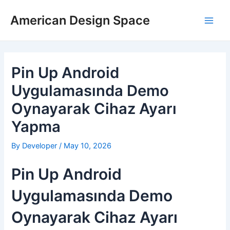
Skip
Post
Main
to
navigation
American Design Space
Men
content
Pin Up Android
Uygulamasında Demo
Oynayarak Cihaz Ayarı
Yapma
By
Developer
/
May 10, 2026
Pin Up Android
Uygulamasında Demo
Oynayarak Cihaz Ayarı