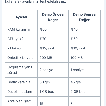
kullanarak ayarlarınızı test edebilirsiniz:
Demo Öncesi
Demo Sonrası
Ayarlar
Değer
Değer
RAM kullanımı
%60
%40
CPU yükü
%70
%50
Pil tüketimi
%15/saat
%10/saat
Önbellek boyutu
200 MB
100 MB
Uygulama yanıt
2 saniye
1 saniye
süresi
Grafik kare hızı
30 fps
45 fps
Depolama alanı
1 GB boş
2 GB boş
Arka plan işlemi
15
8