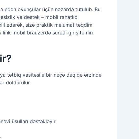
də edən oyunçular üçün nəzərdə tutulub. Bu
kəsizlik və dəstək – mobil rahatlıq
lil edərək, sizə praktik məlumat təqdim
 link mobil brauzerdə sürətli giriş təmin
ir?
ya tətbiq vasitəsilə bir neçə dəqiqə ərzində
ər doldurulur.
nəvi üsulları dəstəkləyir.
k