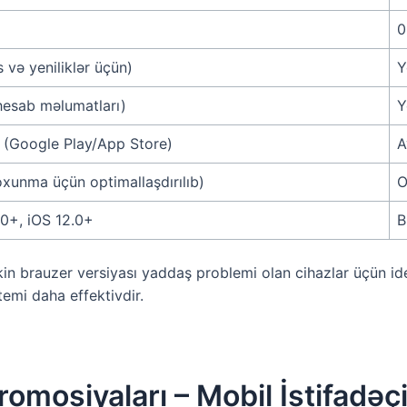
0
 və yeniliklər üçün)
Y
esab məlumatları)
Y
 (Google Play/App Store)
A
xunma üçün optimallaşdırılıb)
O
.0+, iOS 12.0+
B
akin brauzer versiyası yaddaş problemi olan cihazlar üçün id
stemi daha effektivdir.
romosiyaları – Mobil İstifadə