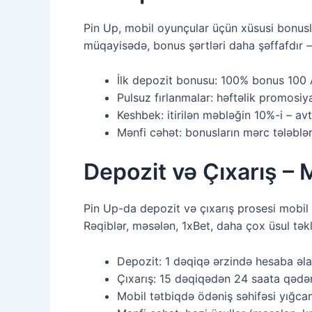
Pin Up, mobil oyunçular üçün xüsusi bonuslar
müqayisədə, bonus şərtləri daha şəffafdır –
İlk depozit bonusu: 100% bonus 100 
Pulsuz fırlanmalar: həftəlik promosiyal
Keshbek: itirilən məbləğin 10%-i – av
Mənfi cəhət: bonusların mərc tələblə
Depozit və Çıxarış – 
Pin Up-da depozit və çıxarış prosesi mobil c
Rəqiblər, məsələn, 1xBet, daha çox üsul təkli
Depozit: 1 dəqiqə ərzində hesaba əl
Çıxarış: 15 dəqiqədən 24 saata qədər
Mobil tətbiqdə ödəniş səhifəsi yığcam