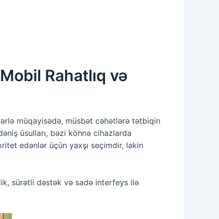
Mobil Rahatlıq və
iblərlə müqayisədə, müsbət cəhətlərə tətbiqin
dəniş üsulları, bəzi köhnə cihazlarda
itet edənlər üçün yaxşı seçimdir, lakin
k, sürətli dəstək və sadə interfeys ilə