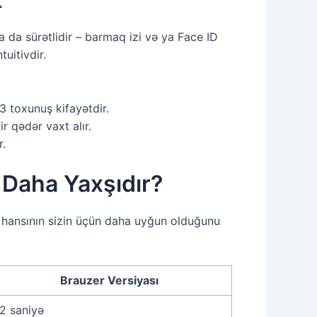
a da sürətlidir – barmaq izi və ya Face ID
tuitivdir.
 toxunuş kifayətdir.
ir qədər vaxt alır.
r.
 Daha Yaxşıdır?
kin hansının sizin üçün daha uyğun olduğunu
Brauzer Versiyası
.2 saniyə