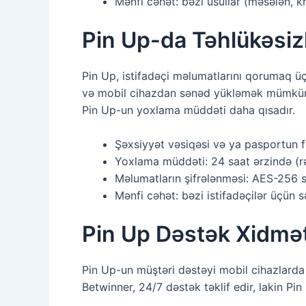
Mənfi cəhət: bəzi üsullar (məsələn, k
Pin Up-da Təhlükəsiz
Pin Up, istifadəçi məlumatlarını qorumaq ü
və mobil cihazdan sənəd yükləmək mümkündür 
Pin Up-un yoxlama müddəti daha qısadır.
Şəxsiyyət vəsiqəsi və ya pasportun f
Yoxlama müddəti: 24 saat ərzində (r
Məlumatların şifrələnməsi: AES-256 st
Mənfi cəhət: bəzi istifadəçilər üçün 
Pin Up Dəstək Xidmət
Pin Up-un müştəri dəstəyi mobil cihazlarda 
Betwinner, 24/7 dəstək təklif edir, lakin Pi