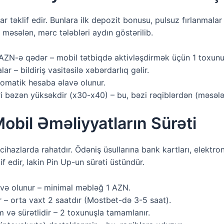
 təklif edir. Bunlara ilk depozit bonusu, pulsuz fırlanmalar
 məsələn, mərc tələbləri aydın göstərilib.
AZN-ə qədər – mobil tətbiqdə aktivləşdirmək üçün 1 toxunu
ar – bildiriş vasitəsilə xəbərdarlıq gəlir.
tomatik hesaba əlavə olunur.
ri bəzən yüksəkdir (x30-x40) – bu, bəzi rəqiblərdən (məsəl
Mobil Əməliyyatların Sürəti
ihazlarda rahatdır. Ödəniş üsullarına bank kartları, elektron
f edir, lakin Pin Up-un sürəti üstündür.
avə olunur – minimal məbləğ 1 AZN.
 – orta vaxt 2 saatdır (Mostbet-də 3-5 saat).
 və sürətlidir – 2 toxunuşla tamamlanır.