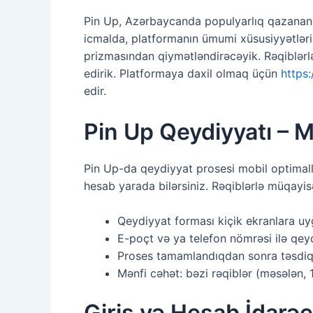
Pin Up, Azərbaycanda populyarlıq qazanan m
icmalda, platformanın ümumi xüsusiyyətlərini
prizmasından qiymətləndirəcəyik. Rəqiblərl
edirik. Platformaya daxil olmaq üçün
https:
edir.
Pin Up Qeydiyyatı – 
Pin Up-da qeydiyyat prosesi mobil optimalla
hesab yarada bilərsiniz. Rəqiblərlə müqayis
Qeydiyyat forması kiçik ekranlara uy
E-poçt və ya telefon nömrəsi ilə qeydi
Proses tamamlandıqdan sonra təsdiq l
Mənfi cəhət: bəzi rəqiblər (məsələn, 1x
Giriş və Hesab İdarəe