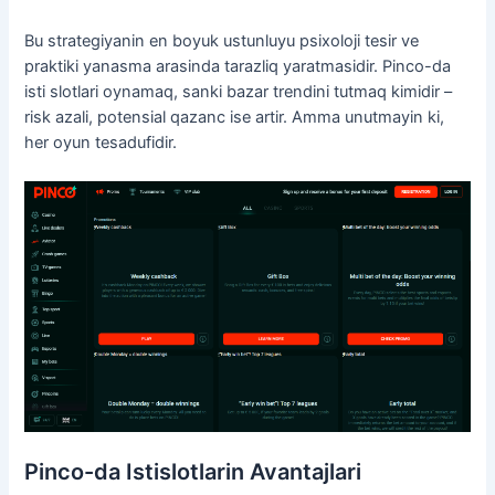
Bu strategiyanin en boyuk ustunluyu psixoloji tesir ve
praktiki yanasma arasinda tarazliq yaratmasidir. Pinco-da
isti slotlari oynamaq, sanki bazar trendini tutmaq kimidir –
risk azali, potensial qazanc ise artir. Amma unutmayin ki,
her oyun tesadufidir.
Pinco-da Istislotlarin Avantajlari