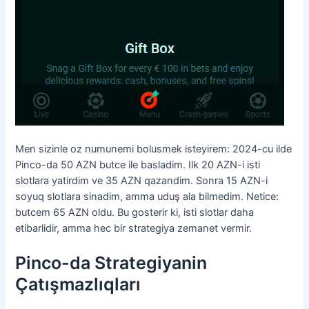
Men sizinle oz numunemi bolusmek isteyirem: 2024-cu ilde
Pinco-da 50 AZN butce ile basladim. Ilk 20 AZN-i isti
slotlara yatirdim ve 35 AZN qazandim. Sonra 15 AZN-i
soyuq slotlara sinadim, amma uduş ala bilmedim. Netice:
butcem 65 AZN oldu. Bu gosterir ki, isti slotlar daha
etibarlidir, amma hec bir strategiya zemanet vermir.
Pinco-da Strategiyanin
Çatışmazlıqları