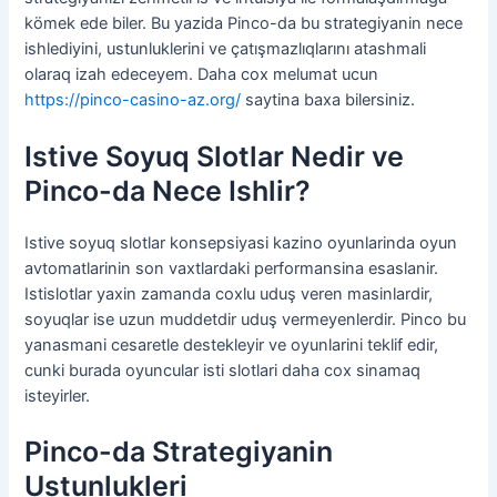
kömek ede biler. Bu yazida Pinco-da bu strategiyanin nece
ishlediyini, ustunluklerini ve çatışmazlıqlarını atashmali
olaraq izah edeceyem. Daha cox melumat ucun
https://pinco-casino-az.org/
saytina baxa bilersiniz.
Istive Soyuq Slotlar Nedir ve
Pinco-da Nece Ishlir?
Istive soyuq slotlar konsepsiyasi kazino oyunlarinda oyun
avtomatlarinin son vaxtlardaki performansina esaslanir.
Istislotlar yaxin zamanda coxlu uduş veren masinlardir,
soyuqlar ise uzun muddetdir uduş vermeyenlerdir. Pinco bu
yanasmani cesaretle destekleyir ve oyunlarini teklif edir,
cunki burada oyuncular isti slotlari daha cox sinamaq
isteyirler.
Pinco-da Strategiyanin
Ustunlukleri